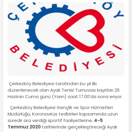
Çerkezköy Belediyesi tarafından bu yıl ilki
düzenlenecek olan Ayak Tenisi Turnuvası kayıtları 26
Haziran Cuma günü (Yarın) saat 17.00’da sona eriyor.
Çerkezköy Belediyesi Gençlik ve Spor Hizmetleri
Müdürlüğü, Koronavirüs tedbirleri kapsamında uzun
süredir ara verdiği sportif faaliyetlerine,
4-5
Temmuz 2020
tarihlerinde gerçekleştireceği Ayak