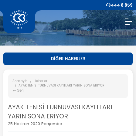
444 8 859
DİĞER HABERLER
Anasayfa
Haberler
AYAK TENİSİ TURNUVASI KAYITLARI YARIN SONA ERİYOR
Geri
AYAK TENİSİ TURNUVASI KAYITLARI
YARIN SONA ERİYOR
25 Haziran 2020 Perşembe