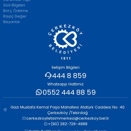
Sicil Bilgileri
Borç Ödeme
Rayiç Değer
Beyanlar
İletişim Bilgileri
444 8 859
Whatsapp Hattımız
0552 444 88 59
Gazi Mustafa Kemal Paşa Mahallesi Atatürk Caddesi No: 40
Çerkezköy /Tekirdağ
cerkezkoyiletisimmerkezi@cerkezkoy.bel.tr
+(90) 282-726-4888