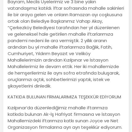
Bayram, Meclis Üyelerimiz ve 3 bine yakın
vatandaşımız katıldı. İftar sofrasında mahalle sakinleri
ile bir araya gelen ve onların Ramazan ayı coşkusuna
ortak olan Belediye Başkanımız Vahap Akay,
“Çerkezköy Belediyesi tarafından her yıl düzenlenen
ve geleneksel hale getirilen mahalle iftarlarımıza
pandemi nedeni ile ara vermiştik. 2 yıllık aranın
ardından bu yıl mahalle iftarlarımıza Bağlık, Fatih,
Cumhuriyet, Yıldırım Beyazıt ve Veliköy
Mahallelerimizin ardından Kızılpınar ve İstasyon
Mahallelerimiz ile devam ettik. Her iki mahallemizde
de hemşerilerimiz ile aynı sofra etrafında buluşarak,
oruçlarımızı açtık, sohbetlerimizi yaptık, istek ve
şikayetlerini dinledik.
KATKIDA BULUNAN FİRMALARIMIZA TEŞEKKÜR EDİYORUM
Kızılpınar’da düzenlediğimiz mahalle iftarımıza
katkıda bulunan Ak-İş Hafriyat firmasına ve İstasyon
Mahallemizdeki iftarımıza katkı sunan Joyce ve Net
Organizasyon firmalarına ayrı ayrı teşekkür ediyorum.