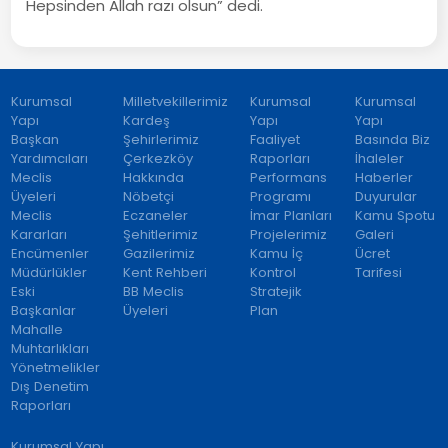
Hepsinden Allah razı olsun” dedi.
Kurumsal
Milletvekillerimiz
Kurumsal
Kurumsal
Yapı
Kardeş
Yapı
Yapı
Başkan
Şehirlerimiz
Faaliyet
Basında Biz
Yardımcıları
Çerkezköy
Raporları
İhaleler
Meclis
Hakkında
Performans
Haberler
Üyeleri
Nöbetçi
Programı
Duyurular
Meclis
Eczaneler
İmar Planları
Kamu Spotu
Kararları
Şehitlerimiz
Projelerimiz
Galeri
Encümenler
Gazilerimiz
Kamu İç
Ücret
Müdürlükler
Kent Rehberi
Kontrol
Tarifesi
Eski
BB Meclis
Stratejik
Başkanlar
Üyeleri
Plan
Mahalle
Muhtarlıkları
Yönetmelikler
Dış Denetim
Raporları
Kurumsal Yapı