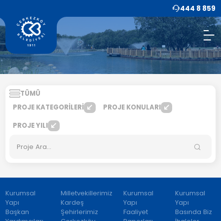
444 8 859
TÜMÜ
PROJE KATEGORİLERİ
PROJE KONULARI
PROJE YILI
Kurumsal
Milletvekillerimiz
Kurumsal
Kurumsal
Yapı
Kardeş
Yapı
Yapı
Başkan
Şehirlerimiz
Faaliyet
Basında Biz