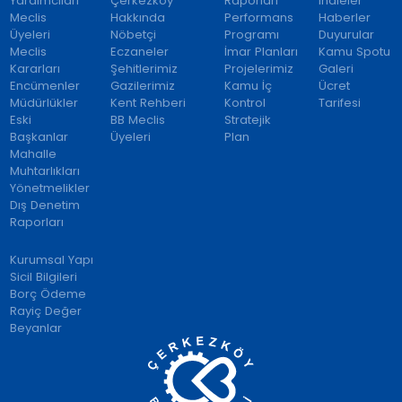
Yardımcıları
Çerkezköy
Raporları
İhaleler
Meclis
Hakkında
Performans
Haberler
Üyeleri
Nöbetçi
Programı
Duyurular
Meclis
Eczaneler
İmar Planları
Kamu Spotu
Kararları
Şehitlerimiz
Projelerimiz
Galeri
Encümenler
Gazilerimiz
Kamu İç
Ücret
Müdürlükler
Kent Rehberi
Kontrol
Tarifesi
Eski
BB Meclis
Stratejik
Başkanlar
Üyeleri
Plan
Mahalle
Muhtarlıkları
Yönetmelikler
Dış Denetim
Raporları
Kurumsal Yapı
Sicil Bilgileri
Borç Ödeme
Rayiç Değer
Beyanlar