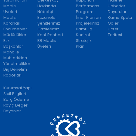
Yardımcıları
Çerkezköy
Raporları
İhaleler
Meclis
Hakkında
Performans
Haberler
Üyeleri
Nöbetçi
Programı
Duyurular
Meclis
Eczaneler
İmar Planları
Kamu Spotu
Kararları
Şehitlerimiz
Projelerimiz
Galeri
Encümenler
Gazilerimiz
Kamu İç
Ücret
Müdürlükler
Kent Rehberi
Kontrol
Tarifesi
Eski
BB Meclis
Stratejik
Başkanlar
Üyeleri
Plan
Mahalle
Muhtarlıkları
Yönetmelikler
Dış Denetim
Raporları
Kurumsal Yapı
Sicil Bilgileri
Borç Ödeme
Rayiç Değer
Beyanlar