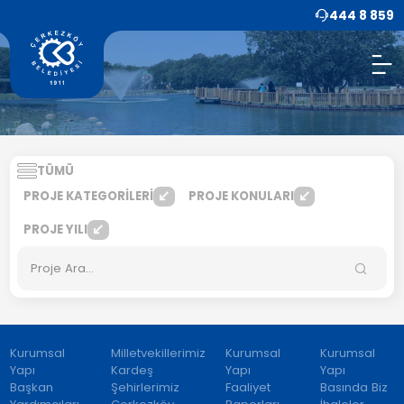
444 8 859
TÜMÜ
PROJE KATEGORİLERİ
PROJE KONULARI
PROJE YILI
Kurumsal
Milletvekillerimiz
Kurumsal
Kurumsal
Yapı
Kardeş
Yapı
Yapı
Başkan
Şehirlerimiz
Faaliyet
Basında Biz