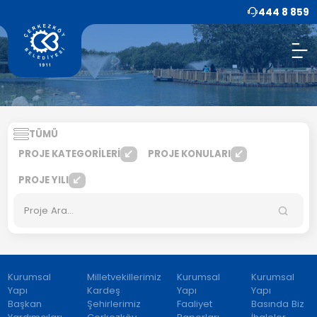
444 8 859
TÜMÜ
PROJE KATEGORİLERİ
PROJE KONULARI
PROJE YILI
Kurumsal
Milletvekillerimiz
Kurumsal
Kurumsal
Yapı
Kardeş
Yapı
Yapı
Başkan
Şehirlerimiz
Faaliyet
Basında Biz