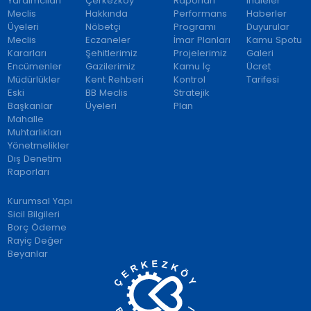
Yardımcıları
Çerkezköy
Raporları
İhaleler
Meclis
Hakkında
Performans
Haberler
Üyeleri
Nöbetçi
Programı
Duyurular
Meclis
Eczaneler
İmar Planları
Kamu Spotu
Kararları
Şehitlerimiz
Projelerimiz
Galeri
Encümenler
Gazilerimiz
Kamu İç
Ücret
Müdürlükler
Kent Rehberi
Kontrol
Tarifesi
Eski
BB Meclis
Stratejik
Başkanlar
Üyeleri
Plan
Mahalle
Muhtarlıkları
Yönetmelikler
Dış Denetim
Raporları
Kurumsal Yapı
Sicil Bilgileri
Borç Ödeme
Rayiç Değer
Beyanlar