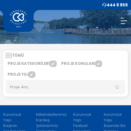
444 8 859
TÜMÜ
PROJE KATEGORİLERİ
PROJE KONULARI
PROJE YILI
Kurumsal
Milletvekillerimiz
Kurumsal
Kurumsal
Yapı
Kardeş
Yapı
Yapı
Başkan
Şehirlerimiz
Faaliyet
Basında Biz