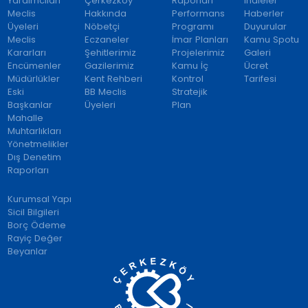
Yardımcıları
Çerkezköy
Raporları
İhaleler
Meclis
Hakkında
Performans
Haberler
Üyeleri
Nöbetçi
Programı
Duyurular
Meclis
Eczaneler
İmar Planları
Kamu Spotu
Kararları
Şehitlerimiz
Projelerimiz
Galeri
Encümenler
Gazilerimiz
Kamu İç
Ücret
Müdürlükler
Kent Rehberi
Kontrol
Tarifesi
Eski
BB Meclis
Stratejik
Başkanlar
Üyeleri
Plan
Mahalle
Muhtarlıkları
Yönetmelikler
Dış Denetim
Raporları
Kurumsal Yapı
Sicil Bilgileri
Borç Ödeme
Rayiç Değer
Beyanlar