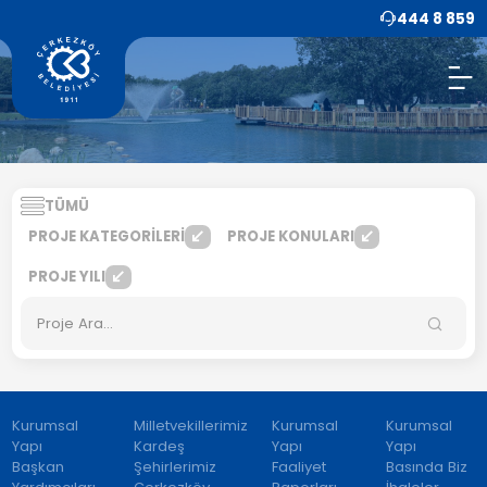
444 8 859
TÜMÜ
PROJE KATEGORİLERİ
PROJE KONULARI
PROJE YILI
Kurumsal
Milletvekillerimiz
Kurumsal
Kurumsal
Yapı
Kardeş
Yapı
Yapı
Başkan
Şehirlerimiz
Faaliyet
Basında Biz