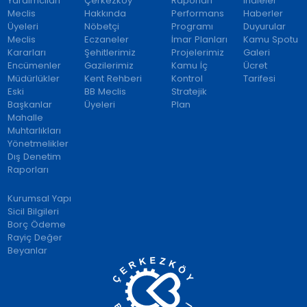
Yardımcıları
Çerkezköy
Raporları
İhaleler
Meclis
Hakkında
Performans
Haberler
Üyeleri
Nöbetçi
Programı
Duyurular
Meclis
Eczaneler
İmar Planları
Kamu Spotu
Kararları
Şehitlerimiz
Projelerimiz
Galeri
Encümenler
Gazilerimiz
Kamu İç
Ücret
Müdürlükler
Kent Rehberi
Kontrol
Tarifesi
Eski
BB Meclis
Stratejik
Başkanlar
Üyeleri
Plan
Mahalle
Muhtarlıkları
Yönetmelikler
Dış Denetim
Raporları
Kurumsal Yapı
Sicil Bilgileri
Borç Ödeme
Rayiç Değer
Beyanlar