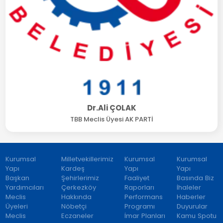
Dr.Ali ÇOLAK
TBB Meclis Üyesi AK PARTİ
Kurumsal
Milletvekillerimiz
Kurumsal
Kurumsal
Yapı
Kardeş
Yapı
Yapı
Başkan
Şehirlerimiz
Faaliyet
Basında Biz
Yardımcıları
Çerkezköy
Raporları
İhaleler
Meclis
Hakkında
Performans
Haberler
Üyeleri
Nöbetçi
Programı
Duyurular
Meclis
Eczaneler
İmar Planları
Kamu Spotu