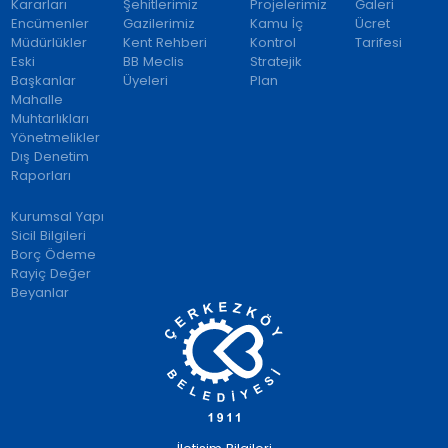
Kararları
Şehitlerimiz
Projelerimiz
Galeri
Encümenler
Gazilerimiz
Kamu İç
Ücret
Müdürlükler
Kent Rehberi
Kontrol
Tarifesi
Eski
BB Meclis
Stratejik
Başkanlar
Üyeleri
Plan
Mahalle
Muhtarlıkları
Yönetmelikler
Dış Denetim
Raporları
Kurumsal Yapı
Sicil Bilgileri
Borç Ödeme
Rayiç Değer
Beyanlar