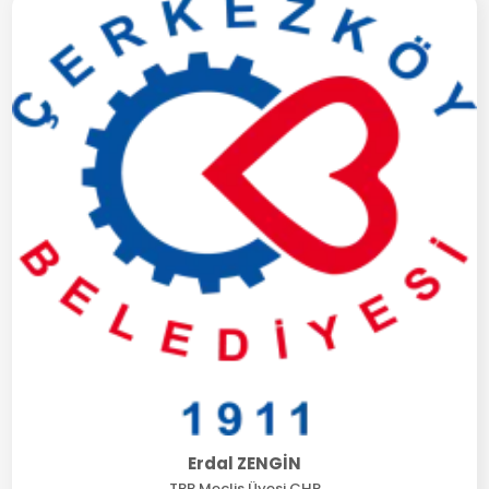
Erdal ZENGİN
TBB Meclis Üyesi CHP