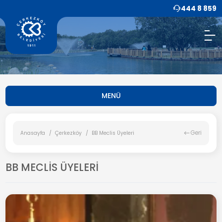
444 8 859
MENÜ
Geri
Anasayfa
Çerkezköy
BB Meclis Üyeleri
BB MECLİS ÜYELERİ