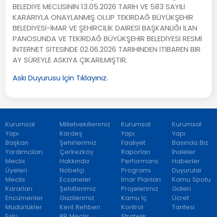
BELEDİYE MECLİSİNİN 13.05.2026 TARİH VE 583 SAYILI
KARARIYLA ONAYLANMIŞ OLUP TEKİRDAĞ BÜYÜKŞEHİR
BELEDİYESİ-İMAR VE ŞEHİRCİLİK DAİRESİ BAŞKANLIĞI İLAN
PANOSUNDA VE TEKİRDAĞ BÜYÜKŞEHİR BELEDİYESİ RESMİ
İNTERNET SİTESİNDE 02.06.2026 TARİHİNDEN İTİBAREN BİR
AY SÜREYLE ASKIYA ÇIKARILMIŞTIR.
Askı Duyurusu İçin Tıklayınız.
Kurumsal
Milletvekillerimiz
Kurumsal
Kurumsal
Yapı
Kardeş
Yapı
Yapı
Başkan
Şehirlerimiz
Faaliyet
Basında Biz
Yardımcıları
Çerkezköy
Raporları
İhaleler
Meclis
Hakkında
Performans
Haberler
Üyeleri
Nöbetçi
Programı
Duyurular
Meclis
Eczaneler
İmar Planları
Kamu Spotu
Kararları
Şehitlerimiz
Projelerimiz
Galeri
Encümenler
Gazilerimiz
Kamu İç
Ücret
Müdürlükler
Kent Rehberi
Kontrol
Tarifesi
Eski
BB Meclis
Stratejik