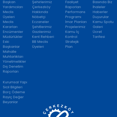
Başkan
Şehirlerimiz
Faaliyet
Basında Biz
Yardımcıları
Çerkezköy
Raporları
İhaleler
Meclis
Hakkında
Performans
Haberler
Üyeleri
Nöbetçi
Programı
Duyurular
Meclis
Eczaneler
İmar Planları
Kamu Spotu
Kararları
Şehitlerimiz
Projelerimiz
Galeri
Encümenler
Gazilerimiz
Kamu İç
Ücret
Müdürlükler
Kent Rehberi
Kontrol
Tarifesi
Eski
BB Meclis
Stratejik
Başkanlar
Üyeleri
Plan
Mahalle
Muhtarlıkları
Yönetmelikler
Dış Denetim
Raporları
Kurumsal Yapı
Sicil Bilgileri
Borç Ödeme
Rayiç Değer
Beyanlar