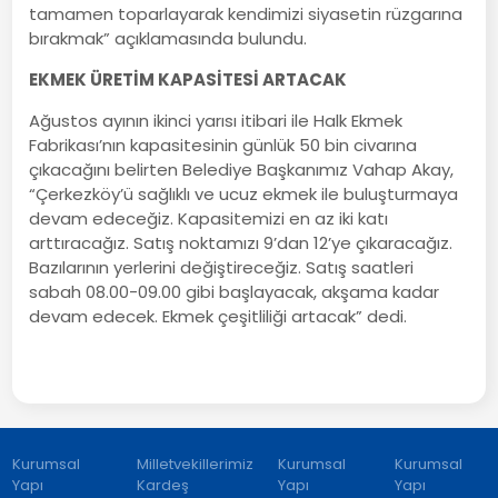
tamamen toparlayarak kendimizi siyasetin rüzgarına
bırakmak” açıklamasında bulundu.
EKMEK ÜRETİM KAPASİTESİ ARTACAK
Ağustos ayının ikinci yarısı itibari ile Halk Ekmek
Fabrikası’nın kapasitesinin günlük 50 bin civarına
çıkacağını belirten Belediye Başkanımız Vahap Akay,
“Çerkezköy’ü sağlıklı ve ucuz ekmek ile buluşturmaya
devam edeceğiz. Kapasitemizi en az iki katı
arttıracağız. Satış noktamızı 9’dan 12’ye çıkaracağız.
Bazılarının yerlerini değiştireceğiz. Satış saatleri
sabah 08.00-09.00 gibi başlayacak, akşama kadar
devam edecek. Ekmek çeşitliliği artacak” dedi.
Kurumsal
Milletvekillerimiz
Kurumsal
Kurumsal
Yapı
Kardeş
Yapı
Yapı