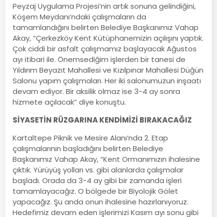
Peyzaj Uygulama Projesi’nin artık sonuna gelindiğini,
Köşem Meydanı’ndaki çalışmaların da
tamamlandığını belirten Belediye Başkanımız Vahap
Akay, “Çerkezköy Kent Kütüphanemizin açılışını yaptık.
Çok ciddi bir asfalt çalışmamız başlayacak Ağustos
ayı itibari ile. Önemsediğim işlerden bir tanesi de
Yıldırım Beyazıt Mahallesi ve Kızılpınar Mahallesi Düğün
Salonu yapım çalışmaları. Her iki salonumuzun inşaatı
devam ediyor. Bir aksilik olmaz ise 3-4 ay sonra
hizmete açılacak” diye konuştu.
SİYASETİN RÜZGARINA KENDİMİZİ BIRAKACAĞIZ
Kartaltepe Piknik ve Mesire Alanı’nda 2. Etap
çalışmalarının başladığını belirten Belediye
Başkanımız Vahap Akay, “Kent Ormanımızın ihalesine
çıktık. Yürüyüş yolları vs. gibi alanlarda çalışmalar
başladı. Orada da 3-4 ay gibi bir zamanda işleri
tamamlayacağız. O bölgede bir Biyolojik Gölet
yapacağız. Şu anda onun ihalesine hazırlanıyoruz.
Hedefimiz devam eden işlerimizi Kasım ayı sonu gibi