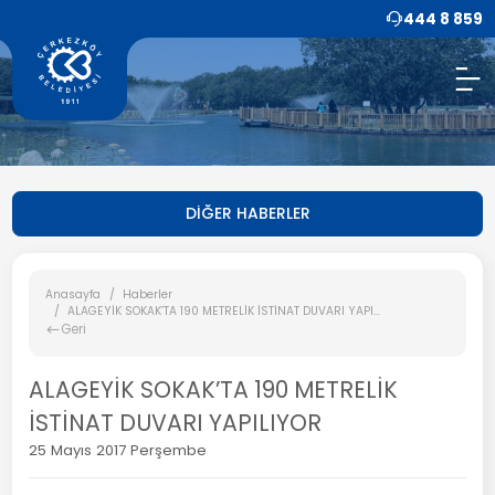
444 8 859
DİĞER HABERLER
Anasayfa
Haberler
ALAGEYİK SOKAK’TA 190 METRELİK İSTİNAT DUVARI YAPI...
Geri
ALAGEYİK SOKAK’TA 190 METRELİK
İSTİNAT DUVARI YAPILIYOR
25 Mayıs 2017 Perşembe