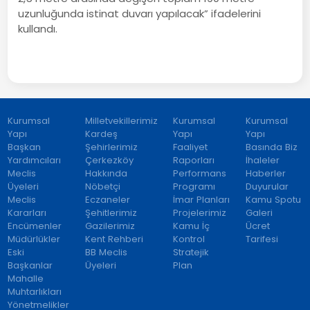
uzunluğunda istinat duvarı yapılacak” ifadelerini
kullandı.
Kurumsal
Milletvekillerimiz
Kurumsal
Kurumsal
Yapı
Kardeş
Yapı
Yapı
Başkan
Şehirlerimiz
Faaliyet
Basında Biz
Yardımcıları
Çerkezköy
Raporları
İhaleler
Meclis
Hakkında
Performans
Haberler
Üyeleri
Nöbetçi
Programı
Duyurular
Meclis
Eczaneler
İmar Planları
Kamu Spotu
Kararları
Şehitlerimiz
Projelerimiz
Galeri
Encümenler
Gazilerimiz
Kamu İç
Ücret
Müdürlükler
Kent Rehberi
Kontrol
Tarifesi
Eski
BB Meclis
Stratejik
Başkanlar
Üyeleri
Plan
Mahalle
Muhtarlıkları
Yönetmelikler