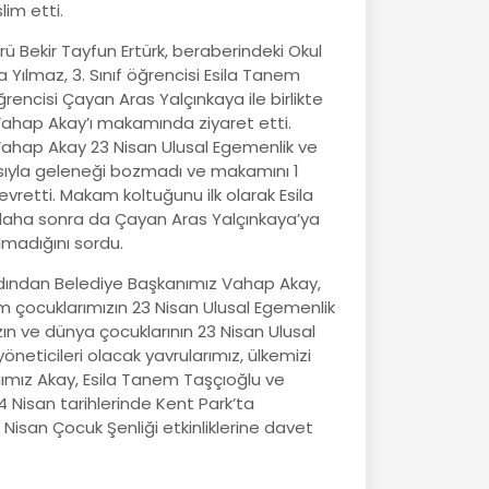
lim etti.
ürü Bekir Tayfun Ertürk, beraberindeki Okul
 Yılmaz, 3. Sınıf öğrencisi Esila Tanem
ğrencisi Çayan Aras Yalçınkaya ile birlikte
ahap Akay’ı makamında ziyaret etti.
ahap Akay 23 Nisan Ulusal Egemenlik ve
sıyla geleneği bozmadı ve makamını 1
evretti. Makam koltuğunu ilk olarak Esila
aha sonra da Çayan Aras Yalçınkaya’ya
madığını sordu.
 ardından Belediye Başkanımız Vahap Akay,
m çocuklarımızın 23 Nisan Ulusal Egemenlik
n ve dünya çocuklarının 23 Nisan Ulusal
öneticileri olacak yavrularımız, ülkemizi
ımız Akay, Esila Tanem Taşçıoğlu ve
4 Nisan tarihlerinde Kent Park’ta
 Nisan Çocuk Şenliği etkinliklerine davet