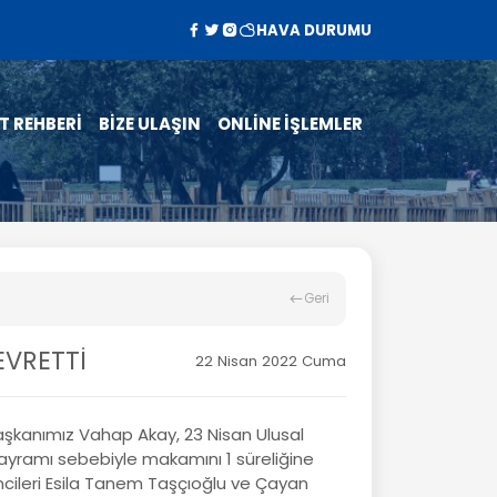
HAVA DURUMU
T REHBERİ
BİZE ULAŞIN
ONLİNE İŞLEMLER
Geri
EVRETTİ
22 Nisan 2022 Cuma
şkanımız Vahap Akay, 23 Nisan Ulusal
yramı sebebiyle makamını 1 süreliğine
rencileri Esila Tanem Taşçıoğlu ve Çayan