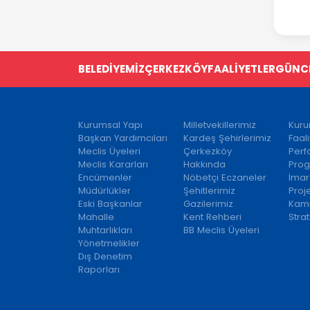
BELEDİYEMİZ
ÇERKEZKÖY
FAALİYETLER
GÜNC
Kurumsal Yapı
Milletvekillerimiz
Kuru
Başkan Yardımcıları
Kardeş Şehirlerimiz
Faal
Meclis Üyeleri
Çerkezköy
Per
Meclis Kararları
Hakkında
Prog
Encümenler
Nöbetçi Eczaneler
İmar
Müdürlükler
Şehitlerimiz
Proj
Eski Başkanlar
Gazilerimiz
Kamu
Mahalle
Kent Rehberi
Strat
Muhtarlıkları
BB Meclis Üyeleri
Yönetmelikler
Dış Denetim
Raporları