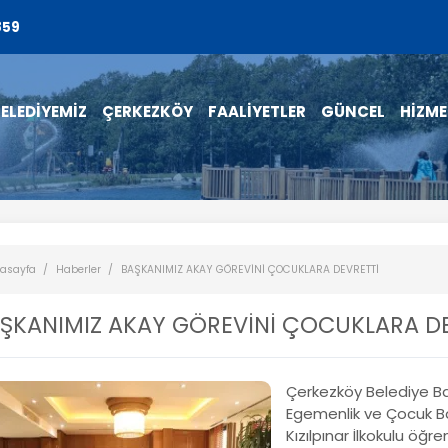
859
ELEDİYEMİZ
ÇERKEZKÖY
FAALİYETLER
GÜNCEL
HİZME
asayfa
Haberler
BAŞKANIMIZ AKAY GÖREVİNİ ÇOCUKLARA DEVRETTİ
ŞKANIMIZ AKAY GÖREVİNİ ÇOCUKLARA D
Çerkezköy Belediye Ba
Egemenlik ve Çocuk Ba
Kızılpınar İlkokulu öğ