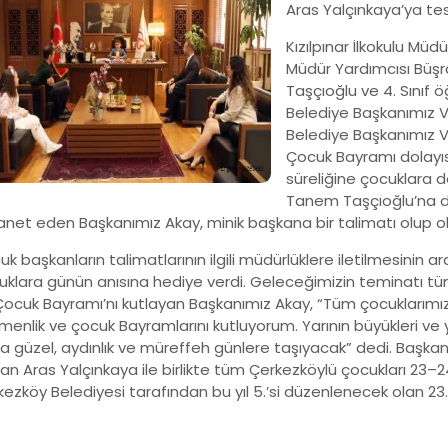
Aras Yalçınkaya’ya tes
Kızılpınar İlkokulu Müd
Müdür Yardımcısı Büşra
Taşçıoğlu ve 4. Sınıf ö
Belediye Başkanımız V
Belediye Başkanımız V
Çocuk Bayramı dolayı
süreliğine çocuklara d
Tanem Taşçıoğlu’na d
net eden Başkanımız Akay, minik başkana bir talimatı olup ol
k başkanların talimatlarının ilgili müdürlüklere iletilmesinin
uklara günün anısına hediye verdi. Geleceğimizin teminatı tü
Çocuk Bayramı’nı kutlayan Başkanımız Akay, “Tüm çocuklarımızı
enlik ve çocuk Bayramlarını kutluyorum. Yarının büyükleri ve y
a güzel, aydınlık ve müreffeh günlere taşıyacak” dedi. Başkan
n Aras Yalçınkaya ile birlikte tüm Çerkezköylü çocukları 23–2
ezköy Belediyesi tarafından bu yıl 5.’si düzenlenecek olan 23.
.