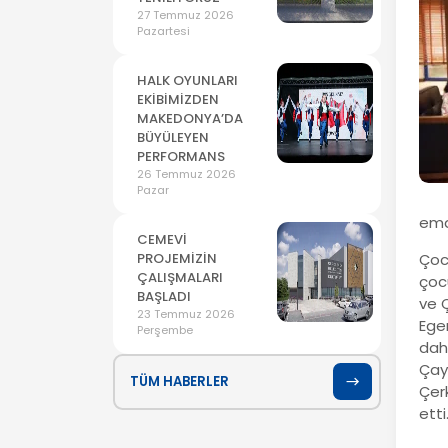
27 Temmuz 2026
Pazartesi
HALK OYUNLARI
EKİBİMİZDEN
MAKEDONYA’DA
BÜYÜLEYEN
PERFORMANS
26 Temmuz 2026
Pazar
ema
CEMEVİ
PROJEMİZİN
Çocu
ÇALIŞMALARI
çoc
BAŞLADI
ve 
23 Temmuz 2026
Egem
Perşembe
dah
Çaya
TÜM HABERLER
Çerk
etti