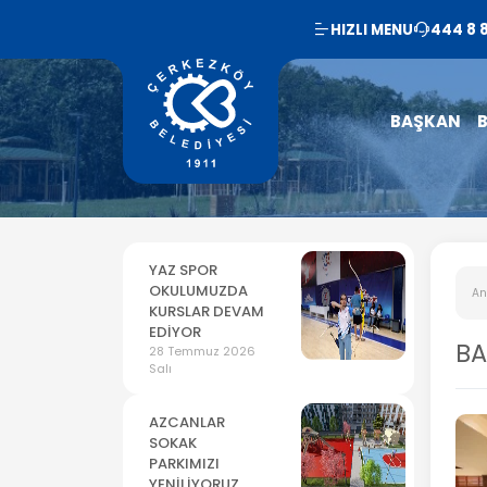
HIZLI MENU
444 8 
BAŞKAN
B
YAZ SPOR
OKULUMUZDA
An
KURSLAR DEVAM
EDİYOR
BA
28 Temmuz 2026
Salı
AZCANLAR
SOKAK
PARKIMIZI
YENİLİYORUZ