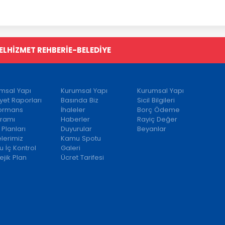
EL
HİZMET REHBERİ
E-BELEDİYE
msal Yapı
Kurumsal Yapı
Kurumsal Yapı
iyet Raporları
Basında Biz
Sicil Bilgileri
formans
İhaleler
Borç Ödeme
ramı
Haberler
Rayiç Değer
 Planları
Duyurular
Beyanlar
elerimiz
Kamu Spotu
 İç Kontrol
Galeri
ejik Plan
Ücret Tarifesi