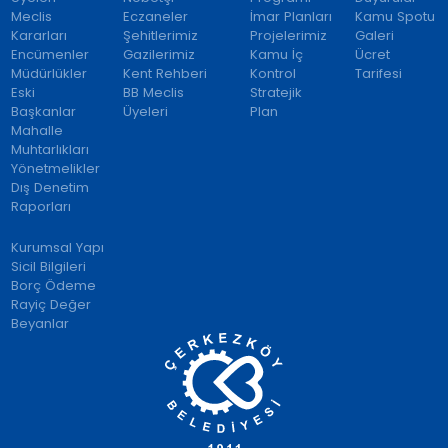
Meclis
Eczaneler
İmar Planları
Kamu Spotu
Kararları
Şehitlerimiz
Projelerimiz
Galeri
Encümenler
Gazilerimiz
Kamu İç
Ücret
Müdürlükler
Kent Rehberi
Kontrol
Tarifesi
Eski
BB Meclis
Stratejik
Başkanlar
Üyeleri
Plan
Mahalle
Muhtarlıkları
Yönetmelikler
Dış Denetim
Raporları
Kurumsal Yapı
Sicil Bilgileri
Borç Ödeme
Rayiç Değer
Beyanlar