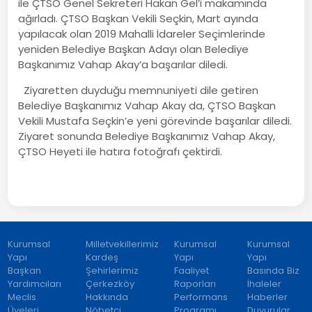
ile ÇTSO Genel Sekreteri Hakan Gel’i makamında
ağırladı. ÇTSO Başkan Vekili Seçkin, Mart ayında
yapılacak olan 2019 Mahalli İdareler Seçimlerinde
yeniden Belediye Başkan Adayı olan Belediye
Başkanımız Vahap Akay’a başarılar diledi.
Ziyaretten duyduğu memnuniyeti dile getiren
Belediye Başkanımız Vahap Akay da, ÇTSO Başkan
Vekili Mustafa Seçkin’e yeni görevinde başarılar diledi.
Ziyaret sonunda Belediye Başkanımız Vahap Akay,
ÇTSO Heyeti ile hatıra fotoğrafı çektirdi.
Kurumsal
Milletvekillerimiz
Kurumsal
Kurumsal
Yapı
Kardeş
Yapı
Yapı
Başkan
Şehirlerimiz
Faaliyet
Basında Biz
Yardımcıları
Çerkezköy
Raporları
İhaleler
Meclis
Hakkında
Performans
Haberler
Üyeleri
Nöbetçi
Programı
Duyurular