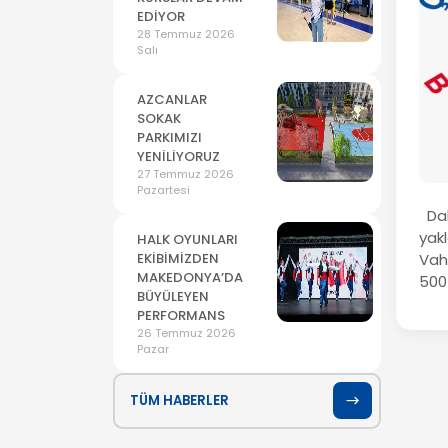
EDİYOR
28 Temmuz 2026
Salı
AZCANLAR
SOKAK
PARKIMIZI
YENİLİYORUZ
27 Temmuz 2026
Pazartesi
Dal
yakl
HALK OYUNLARI
EKİBİMİZDEN
Vah
MAKEDONYA’DA
500 
BÜYÜLEYEN
PERFORMANS
26 Temmuz 2026
Pazar
TÜM HABERLER