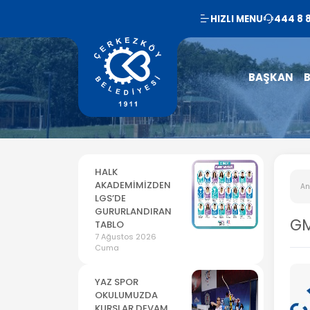
HIZLI MENU
444 8 
BAŞKAN
B
HALK
AKADEMİMİZDEN
An
LGS’DE
GURURLANDIRAN
GM
TABLO
7 Ağustos 2026
Cuma
YAZ SPOR
OKULUMUZDA
KURSLAR DEVAM