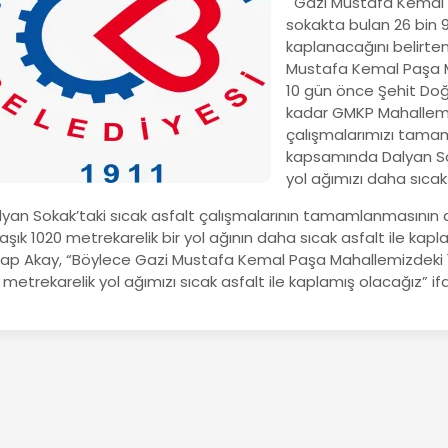
Gazi Mustafa Kemal 
sokakta bulan 26 bin 9
kaplanacağını belirte
Mustafa Kemal Paşa Ma
10 gün önce Şehit Do
kadar GMKP Mahallemi
çalışmalarımızı tamam
kapsamında Dalyan Sok
yol ağımızı daha sıcak 
yan Sokak’taki sıcak asfalt çalışmalarının tamamlanmasının
aşık 1020 metrekarelik bir yol ağının daha sıcak asfalt ile ka
ap Akay, “Böylece Gazi Mustafa Kemal Paşa Mahallemizdeki 1
metrekarelik yol ağımızı sıcak asfalt ile kaplamış olacağız” ifad