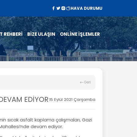
HAVA DURUMU
T REHBERİ
BİZE ULAŞIN
ONLİNE İŞLEMLER
Geri
 DEVAM EDİYOR
15 Eylül 2021 Çarşamba
in sıcak asfalt kaplama çalışmaları, Gazi
ahallesi’nde devam ediyor.