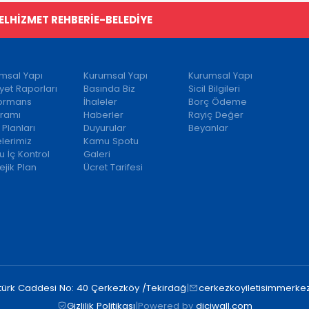
EL
HİZMET REHBERİ
E-BELEDİYE
msal Yapı
Kurumsal Yapı
Kurumsal Yapı
iyet Raporları
Basında Biz
Sicil Bilgileri
formans
İhaleler
Borç Ödeme
ramı
Haberler
Rayiç Değer
 Planları
Duyurular
Beyanlar
elerimiz
Kamu Spotu
 İç Kontrol
Galeri
ejik Plan
Ücret Tarifesi
türk Caddesi No: 40 Çerkezköy /Tekirdağ
|
cerkezkoyiletisimmerkez
Gizlilik Politikası
|
Powered by
diciwall.com