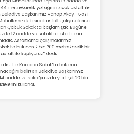
Paşa Mahallesi’nde toplam 18 cadde ve
44 metrekarelik yol ağının sıcak asfalt ile
n Belediye Başkanımız Vahap Akay, “Gazi
hallemizdeki sıcak asfalt çalışmalarına
ğan Çabuk Sokak’ta başlamıştık. Bugüne
zde 12 cadde ve sokakta asfaltlama
ladık. Asfaltlama çalışmalarımız
ak’ta bulunan 2 bin 200 metrekarelik bir
asfalt ile kaplıyoruz” dedi.
 ardından Karacan Sokak’ta bulunan
planacağını belirten Belediye Başkanımız
4 cadde ve sokağımızda yaklaşık 20 bin
elerini kullandı.