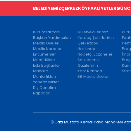
BELEDİYEMİZ
ÇERKEZKÖY
FAALİYETLER
GÜNC
Kurumsal Yapı
Milletvekillerimiz
Kuru
Başkan Yardımcıları
Kardeş Şehirlerimiz
Faal
Meclis Üyeleri
Çerkezköy
Per
Meclis Kararları
Hakkında
Prog
Encümenler
Nöbetçi Eczaneler
İmar
Müdürlükler
Şehitlerimiz
Proj
Eski Başkanlar
Gazilerimiz
Kamu
Mahalle
Kent Rehberi
Strat
Muhtarlıkları
BB Meclis Üyeleri
Yönetmelikler
Dış Denetim
Raporları
Gazi Mustafa Kemal Paşa Mahallesi Ata