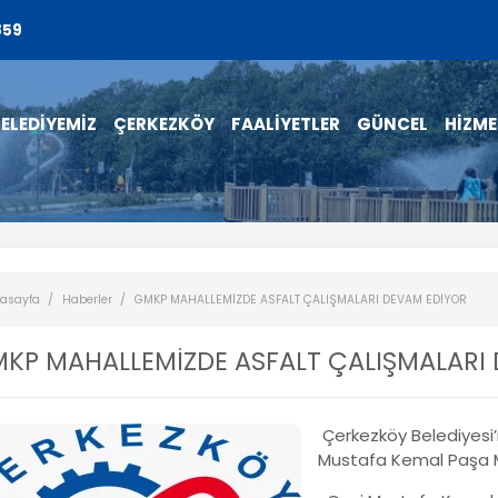
859
ELEDİYEMİZ
ÇERKEZKÖY
FAALİYETLER
GÜNCEL
HİZME
asayfa
Haberler
GMKP MAHALLEMİZDE ASFALT ÇALIŞMALARI DEVAM EDİYOR
KP MAHALLEMİZDE ASFALT ÇALIŞMALARI
Çerkezköy Belediyesi’n
Mustafa Kemal Paşa M