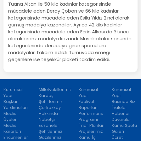
Tuana Altan ile 50 kilo kadınlar kategorisinde
mücadele eden Beray Çoban ve 66 kilo kadınlar
kategorisinde mücadele eden Esila Yıldız 2’nci olarak
gümüş madalya kazandılar. Ayrıca 42 kilo kadınlar
kategorisinde mücadele eden Ecrin Alkası da 3’üncü
olarak bronz madalya kazandı. Müsabakalar sonunda
kategorilerinde dereceye giren sporculara
madalyaları takdim edildi. Turnuvada emeği
geçenlere ise teşekkür plaketi takdim edildi.
Kurumsal
Milletvekillerimiz
Kurumsal
Kurumsal
Yapı
Kardeş
Yapı
Yapı
Başkan
Şehirlerimiz
Faaliyet
Basında Biz
Yardımcıları
Çerkezköy
Raporları
İhaleler
Meclis
Hakkında
Performans
Haberler
Üyeleri
Nöbetçi
Programı
Duyurular
Meclis
Eczaneler
İmar Planları
Kamu Spotu
Kararları
Şehitlerimiz
Projelerimiz
Galeri
Encümenler
Gazilerimiz
Kamu İç
Ücret