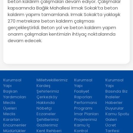
beton kaldırım çalışmaları devam ediyor. Çalışmalar
kapsamında Bağlık Mahallesi Irmak Sokak’ta beton
kaldırım yapımı tamamlandı. Irmak Sokak’ta yaklaşık
270 metrekare beton kaldırım çalışması
gerçekleştirildi. Beton yol ve beton kaldırım yapım
onarım çalışmaları kentimizin ihtiyaç noktalarında
devam edecek.
Kurumsal
Milletvekillerimiz
Kurumsal
Kurumsal
Yapı
Kardeş
Yapı
Yapı
Başkan
Şehirlerimiz
Faaliyet
Basında Biz
Yardımcıları
Çerkezköy
Raporları
İhaleler
Meclis
Hakkında
Performans
Haberler
Üyeleri
Nöbetçi
Programı
Duyurular
Meclis
Eczaneler
İmar Planları
Kamu Spotu
Kararları
Şehitlerimiz
Projelerimiz
Galeri
Encümenler
Gazilerimiz
Kamu İç
Ücret
Müdürlükler
Kent Rehberi
Kontrol
Tarifesi