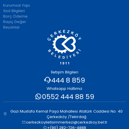
Kurumsal Yapı
Sicil Bilgileri
Borç Ödeme
Rayiç Değer
Beyanlar
İletişim Bilgileri
444 8 859
Whatsapp Hattımız
0552 444 88 59
Gazi Mustafa Kemal Paşa Mahallesi Atatürk Caddesi No: 40
Çerkezköy /Tekirdağ
cerkezkoyiletisimmerkezi@cerkezkoy.bel.tr
+(90) 282-726-4888