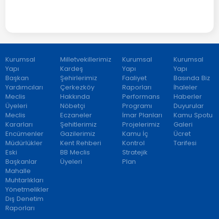
Kurumsal
Milletvekillerimiz
Kurumsal
Kurumsal
Yapı
Kardeş
Yapı
Yapı
Başkan
Şehirlerimiz
Faaliyet
Basında Biz
Yardımcıları
Çerkezköy
Raporları
İhaleler
Meclis
Hakkında
Performans
Haberler
Üyeleri
Nöbetçi
Programı
Duyurular
Meclis
Eczaneler
İmar Planları
Kamu Spotu
Kararları
Şehitlerimiz
Projelerimiz
Galeri
Encümenler
Gazilerimiz
Kamu İç
Ücret
Müdürlükler
Kent Rehberi
Kontrol
Tarifesi
Eski
BB Meclis
Stratejik
Başkanlar
Üyeleri
Plan
Mahalle
Muhtarlıkları
Yönetmelikler
Dış Denetim
Raporları