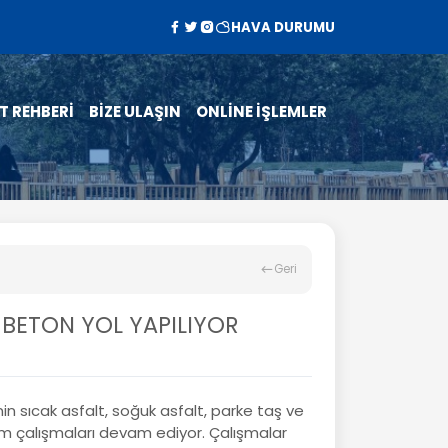
HAVA DURUMU
T REHBERİ
BİZE ULAŞIN
ONLİNE İŞLEMLER
Geri
İ BETON YOL YAPILIYOR
in sıcak asfalt, soğuk asfalt, parke taş ve
ım çalışmaları devam ediyor. Çalışmalar