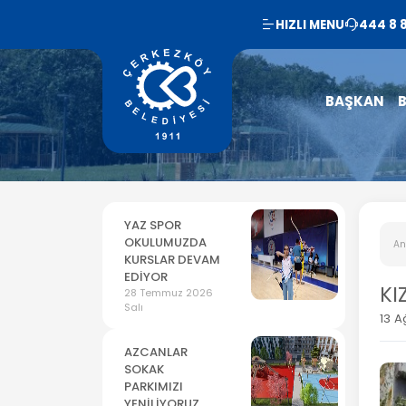
HIZLI MENU
444 8 
BAŞKAN
B
YAZ SPOR
OKULUMUZDA
An
KURSLAR DEVAM
EDİYOR
KI
28 Temmuz 2026
Salı
13 A
AZCANLAR
SOKAK
PARKIMIZI
YENİLİYORUZ