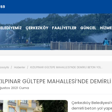
859
ELEDİYEMİZ
ÇERKEZKÖY
FAALİYETLER
GÜNCEL
HİZME
asayfa
Haberler
KIZILPINAR GÜLTEPE MAHALLESİ’NDE DEMİRLİ BETON YOL...
ZILPINAR GÜLTEPE MAHALLESİ’NDE DEMİRL
ğustos 2021 Cuma
Çerkezköy Belediyesi’n
demirli beton yol yap