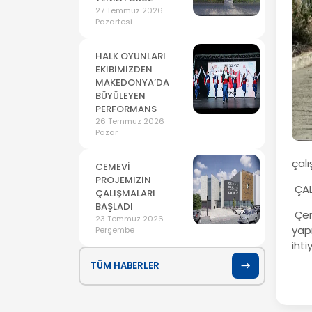
27 Temmuz 2026
Pazartesi
HALK OYUNLARI
EKİBİMİZDEN
MAKEDONYA’DA
BÜYÜLEYEN
PERFORMANS
26 Temmuz 2026
Pazar
çal
CEMEVİ
PROJEMİZİN
ÇAL
ÇALIŞMALARI
BAŞLADI
Çerk
23 Temmuz 2026
yap
Perşembe
ihti
TÜM HABERLER