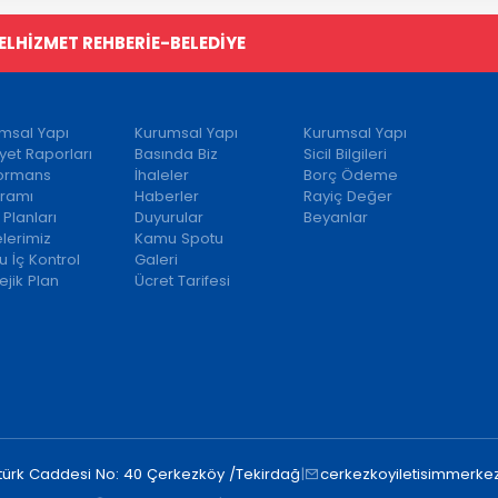
EL
HİZMET REHBERİ
E-BELEDİYE
msal Yapı
Kurumsal Yapı
Kurumsal Yapı
iyet Raporları
Basında Biz
Sicil Bilgileri
formans
İhaleler
Borç Ödeme
ramı
Haberler
Rayiç Değer
 Planları
Duyurular
Beyanlar
elerimiz
Kamu Spotu
 İç Kontrol
Galeri
ejik Plan
Ücret Tarifesi
türk Caddesi No: 40 Çerkezköy /Tekirdağ
|
cerkezkoyiletisimmerkez