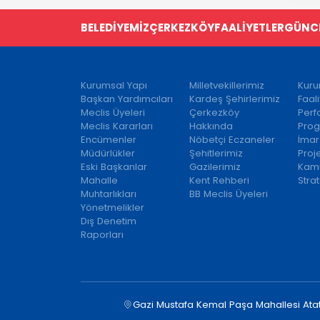
BELEDİYEMİZ
ÇERKEZKÖY
FAALİYETLER
GÜNC
Kurumsal Yapı
Milletvekillerimiz
Kuru
Başkan Yardımcıları
Kardeş Şehirlerimiz
Faal
Meclis Üyeleri
Çerkezköy
Per
Meclis Kararları
Hakkında
Prog
Encümenler
Nöbetçi Eczaneler
İmar
Müdürlükler
Şehitlerimiz
Proj
Eski Başkanlar
Gazilerimiz
Kamu
Mahalle
Kent Rehberi
Strat
Muhtarlıkları
BB Meclis Üyeleri
Yönetmelikler
Dış Denetim
Raporları
Gazi Mustafa Kemal Paşa Mahallesi Ata