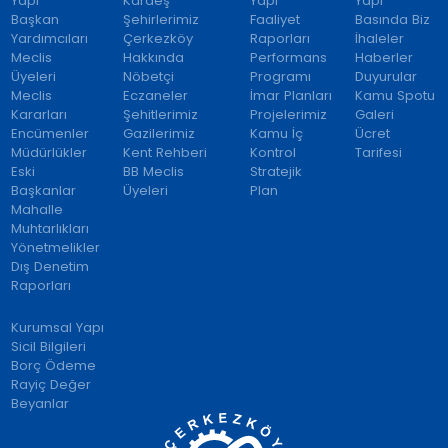
Yapı
Kardeş
Yapı
Yapı
Başkan
Şehirlerimiz
Faaliyet
Basında Biz
Yardımcıları
Çerkezköy
Raporları
İhaleler
Meclis
Hakkında
Performans
Haberler
Üyeleri
Nöbetçi
Programı
Duyurular
Meclis
Eczaneler
İmar Planları
Kamu Spotu
Kararları
Şehitlerimiz
Projelerimiz
Galeri
Encümenler
Gazilerimiz
Kamu İç
Ücret
Müdürlükler
Kent Rehberi
Kontrol
Tarifesi
Eski
BB Meclis
Stratejik
Başkanlar
Üyeleri
Plan
Mahalle
Muhtarlıkları
Yönetmelikler
Dış Denetim
Raporları
Kurumsal Yapı
Sicil Bilgileri
Borç Ödeme
Rayiç Değer
Beyanlar