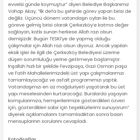
evvelsi günde koymuştur” diyen Belediye Başkanımız
Vahap Akay, “İlk defa bu şehirde görev yapan birisi de
değiliz. Üçüncü dönem vatandaşın oyları ile bu
göreve gelmiş birisi olarak Çerkezköy’e katma değer
sağlayan, katkı sunan herkese Allah razı olsun
demişizdir. Bugün TESKİ’ye de yapmış olduğu
çalışmalar için Allah razı olsun diyoruz. Ancak yapılan
eksik işler ile ilgili de Çerkezköy Belediyesi üzerine
düşen sorumluluğu yerine getirmeye başlamıştır.
İnşallah hızlı bir şekilde Fevzipaşa, Gazi Osman paşa
ve Fatih Mahallelerimizdeki üst yapı çalışmalarımızı
tamamlayacağız ve asfalt programımızı yaptık.
Vatandaşımızı en az mağduriyeti yaşatarak bu üst
yapı meselesinden kurtaracağız. Buralarda yaşayan
komşularımıza, hemşerilerimize gösterdikleri özveri
için, gösterdikleri sabır için teşekkürlerimi sunuyorum”
diyerek açıklamalarını tamamladıktan sonra basın
mensuplarının sorularını cevapladı.
Fotoğraflar