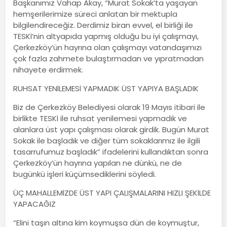
Başkanımız Vahap Akay, “Murat Sokak’ta yaşayan
hemşerilerimize süreci anlatan bir mektupla
bilgilendireceğiz. Derdimiz biran evvel, el birliği ile
TESKİ’nin altyapıda yapmış olduğu bu iyi çalışmayı,
Çerkezköy’ün hayrına olan çalışmayı vatandaşımızı
çok fazla zahmete bulaştırmadan ve yıpratmadan
nihayete erdirmek.
RUHSAT YENİLEMESİ YAPMADIK ÜST YAPIYA BAŞLADIK
Biz de Çerkezköy Belediyesi olarak 19 Mayıs itibari ile
birlikte TESKİ ile ruhsat yenilemesi yapmadık ve
alanlara üst yapı çalışması olarak girdik. Bugün Murat
Sokak ile başladık ve diğer tüm sokaklarımız ile ilgili
tasarrufumuz başladık” ifadelerini kullandıktan sonra
Çerkezköy’ün hayrına yapılan ne dünkü, ne de
bugünkü işleri küçümsediklerini söyledi.
ÜÇ MAHALLEMİZDE ÜST YAPI ÇALIŞMALARINI HIZLI ŞEKİLDE
YAPACAĞIZ
“Elini taşın altına kim koymuşsa dün de koymuştur,