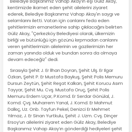
Belediye Başkanımız Vahap Akay’ın eşi Güliz Akay,
kentimizde ikamet eden şehit ailelerini ziyaret
ederek, Belediye Başkanımız Vahap Akay'ın saygı ve
selamlarını iletti. Vatan için canlarını feda eden
şehitlerimizin emanetlerine sahip çıkılacağını belirten
Güliz Akay, "Çerkezköy Belediyesi olarak, ülkemizin
birliği ve bütünlüğü için gözünü kırpmadan canlarını
veren şehitlerimizin ailelerinin ve gazilerimizin her
zaman yanında olduk ve bundan sonra da olmaya
devam edeceğiz" dedi.
Sırasıyla Şehit J. Er İlhan Doyran, Şehit Ulş. Er Ilgar
Özkan, Şehit P. Er Mustafa Baykuş, Şehit Polis Memuru
Dursun Zeytün, Şehit Reşat Kalkan, Şehit Korucu Asım
Tayyar, Şehit Mu. Cvş. Mustafa Oruç, Şehit Polis
Memuru Erdem Uçar, P.Komd. Er Serdar Gönülal, J.
Komd. Çvş. Muharrem Yanal, J. Komd. Er Mahmut
Dalkıç, Uz. Onb. Tayfun Pekel, Denizci Er Mehmet
Yılmaz, J. Er Sinan Yurtkulu, Şehit J. Uzm. Cvş. Dinçer
Ersoy’un ailelerini ziyaret eden Güliz Akay, Belediye
Başkanımız Vahap Akay’ın gönderdiği hediyeleri şehit