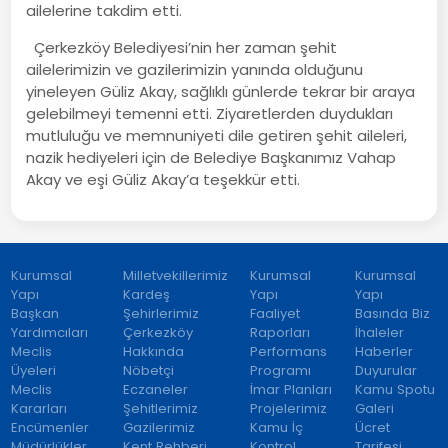
ailelerine takdim etti.
Çerkezköy Belediyesi’nin her zaman şehit
ailelerimizin ve gazilerimizin yanında olduğunu
yineleyen Güliz Akay, sağlıklı günlerde tekrar bir araya
gelebilmeyi temenni etti. Ziyaretlerden duydukları
mutluluğu ve memnuniyeti dile getiren şehit aileleri,
nazik hediyeleri için de Belediye Başkanımız Vahap
Akay ve eşi Güliz Akay’a teşekkür etti.
Kurumsal
Milletvekillerimiz
Kurumsal
Kurumsal
Yapı
Kardeş
Yapı
Yapı
Başkan
Şehirlerimiz
Faaliyet
Basında Biz
Yardımcıları
Çerkezköy
Raporları
İhaleler
Meclis
Hakkında
Performans
Haberler
Üyeleri
Nöbetçi
Programı
Duyurular
Meclis
Eczaneler
İmar Planları
Kamu Spotu
Kararları
Şehitlerimiz
Projelerimiz
Galeri
Encümenler
Gazilerimiz
Kamu İç
Ücret
Müdürlükler
Kent Rehberi
Kontrol
Tarifesi