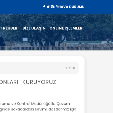
HAVA DURUMU
T REHBERİ
BİZE ULAŞIN
ONLİNE İŞLEMLER
Geri
SYONLARI” KURUYORUZ
ruma ve Kontrol Müdürlüğü ile Çözüm
iğinde sokaklardaki sevimli dostlarımız için