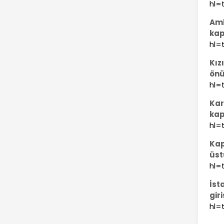
hl=t
Amb
kap
hl=t
Kız
önü
hl=t
Kar
kap
hl=t
Kap
üst
hl=t
İst
giri
hl=t