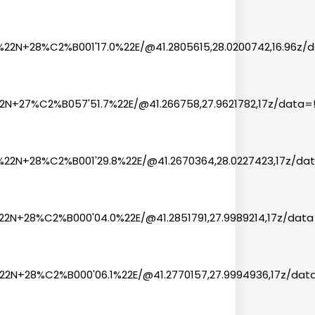
2N+28%C2%B001'17.0%22E/@41.2805615,28.0200742,16.96z/da
N+27%C2%B057'51.7%22E/@41.266758,27.9621782,17z/data=!
22N+28%C2%B001'29.8%22E/@41.2670364,28.0227423,17z/dat
N+28%C2%B000'04.0%22E/@41.2851791,27.9989214,17z/data=!
N+28%C2%B000'06.1%22E/@41.2770157,27.9994936,17z/data=