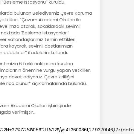
a “Besleme İstasyonu” kuruldu.
malarda bulunan Belediyemiz Çevre Koruma
etkilileri, “Çözüm Akademi Okulları ile
ojeye imza atarak, sokaklardaki sevimli
lı noktada ‘Besleme İstasyonları’
ver vatandaşlarımız temin ettikleri
ra koyarak, sevimli dostlarımızın
debilirler” ifadelerini kullandı.
timizin 6 farklı noktasına kurulan
malarının önemine vurgu yapan yetkililer,
 davet ediyoruz. Çevre kirliliğini
e rica olunur” açıklamalarında bulundu.
üm Akademi Okulları işbirliğinde
ıda verilmiştir...
2N+27%C2%B056'21.1%22E/@41.2600861,27.9370146,17z/data=