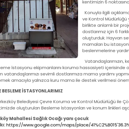
kentimizin 6 noktasın
Konuyla ilgili açıkla
ve Kontrol Müdürlüğü y
birlikte anlamlı bir pr
dostlarımız için 6 fark
oluşturduk. Hayvan se
mamaları bu istasyonla
beslenmelerine yardım e
Vatandaşlarımızın, ken
leme İstasyonu ekipmanlarını koruma hassasiyeti içerisinde ol
m vatandaşlarımızı sevimli dostlarımıza mama yardımı yapmaya
emek amacıyla yalnızca kuru mama ile destek verilmesi öneml
E BESLEME İSTASYONLARIMIZ
kezköy Belediyesi Çevre Koruma ve Kontrol Müdürlüğü ile Çöz
imizde oluşturulan Besleme İstasyonları ve konum linkleri aşağ
iköy Mahallesi Sağlık Ocağı yanı çocuk
kı:
https://www.google.com/maps/place/41%C2%B015'36.3%2