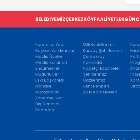
BELEDİYEMİZ
ÇERKEZKÖY
FAALİYETLER
GÜNC
Kurumsal Yapı
Milletvekillerimiz
Kuru
Başkan Yardımcıları
Kardeş Şehirlerimiz
Faal
Meclis Üyeleri
Çerkezköy
Per
Meclis Kararları
Hakkında
Prog
Encümenler
Nöbetçi Eczaneler
İmar
Müdürlükler
Şehitlerimiz
Proj
Eski Başkanlar
Gazilerimiz
Kamu
Mahalle
Kent Rehberi
Strat
Muhtarlıkları
BB Meclis Üyeleri
Yönetmelikler
Dış Denetim
Raporları