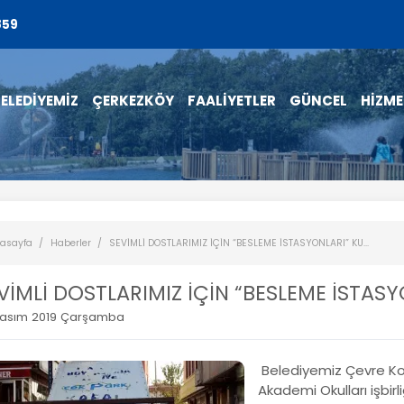
859
ELEDİYEMİZ
ÇERKEZKÖY
FAALİYETLER
GÜNCEL
HİZME
asayfa
Haberler
SEVİMLİ DOSTLARIMIZ İÇİN “BESLEME İSTASYONLARI” KU...
VİMLİ DOSTLARIMIZ İÇİN “BESLEME İSTA
Kasım 2019 Çarşamba
Belediyemiz Çevre Ko
Akademi Okulları işbirl