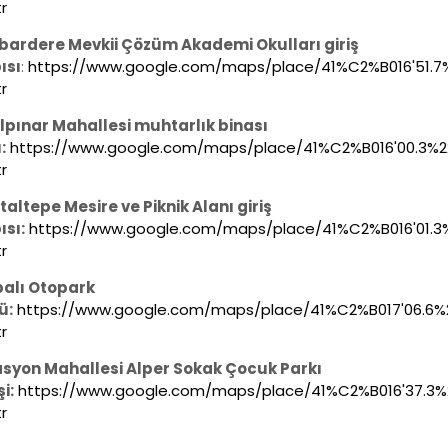
r
ardere Mevkii Çözüm Akademi Okulları giriş
ısı
:
https://www.google.com/maps/place/41%C2%B016'51.7%2
r
ılpınar Mahallesi muhtarlık binası
:
https://www.google.com/maps/place/41%C2%B016'00.3%22
r
taltepe Mesire ve Piknik Alanı giriş
ısı:
https://www.google.com/maps/place/41%C2%B016'01.3%
r
alı Otopark
ü:
https://www.google.com/maps/place/41%C2%B017'06.6%22
r
asyon Mahallesi Alper Sokak Çocuk Parkı
şi:
https://www.google.com/maps/place/41%C2%B016'37.3%22
r