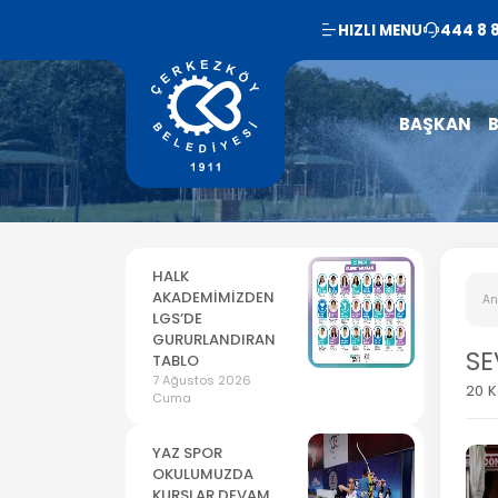
HIZLI MENU
444 8 
BAŞKAN
B
HALK
AKADEMİMİZDEN
An
LGS’DE
GURURLANDIRAN
SE
TABLO
7 Ağustos 2026
20 
Cuma
YAZ SPOR
OKULUMUZDA
KURSLAR DEVAM