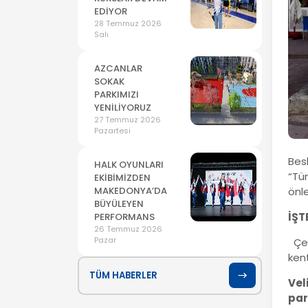
EDİYOR
28 Temmuz 2026
Salı
AZCANLAR
SOKAK
PARKIMIZI
YENİLİYORUZ
27 Temmuz 2026
Pazartesi
Bes
HALK OYUNLARI
“Tü
EKİBİMİZDEN
MAKEDONYA’DA
önl
BÜYÜLEYEN
İŞT
PERFORMANS
26 Temmuz 2026
Pazar
Çer
kent
TÜM HABERLER
Vel
par