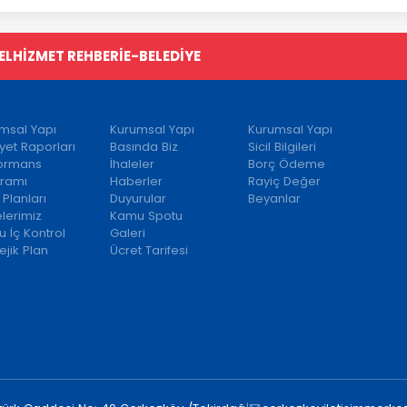
EL
HİZMET REHBERİ
E-BELEDİYE
msal Yapı
Kurumsal Yapı
Kurumsal Yapı
iyet Raporları
Basında Biz
Sicil Bilgileri
formans
İhaleler
Borç Ödeme
ramı
Haberler
Rayiç Değer
 Planları
Duyurular
Beyanlar
elerimiz
Kamu Spotu
 İç Kontrol
Galeri
ejik Plan
Ücret Tarifesi