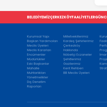
BELEDİYEMİZ
ÇERKEZKÖY
FAALİYETLER
GÜNC
Kurumsal Yapı
Milletvekillerimiz
Kuru
Başkan Yardımcıları
Kardeş Şehirlerimiz
Faal
Meclis Üyeleri
Çerkezköy
Per
Meclis Kararları
Hakkında
Prog
Encümenler
Nöbetçi Eczaneler
İmar
Müdürlükler
Şehitlerimiz
Proj
Eski Başkanlar
Gazilerimiz
Kamu
Mahalle
Kent Rehberi
Strat
Muhtarlıkları
BB Meclis Üyeleri
Yönetmelikler
Dış Denetim
Raporları