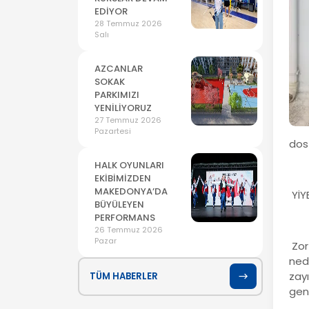
EDİYOR
28 Temmuz 2026
Salı
AZCANLAR
SOKAK
PARKIMIZI
YENİLİYORUZ
27 Temmuz 2026
Pazartesi
dos
HALK OYUNLARI
EKİBİMİZDEN
MAKEDONYA’DA
YİY
BÜYÜLEYEN
PERFORMANS
26 Temmuz 2026
Pazar
Zor
nede
zayı
TÜM HABERLER
gene