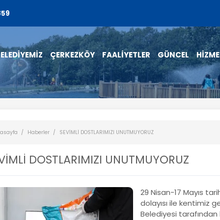
859
ELEDİYEMİZ
ÇERKEZKÖY
FAALİYETLER
GÜNCEL
HİZME
asayfa
Haberler
SEVİMLİ DOSTLARIMIZI UNUTMUYORUZ
VİMLİ DOSTLARIMIZI UNUTMUYORUZ
29 Nisan-17 Mayıs ta
dolayısı ile kentimiz 
Belediyesi tarafından