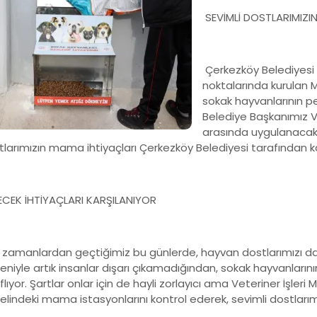
SEVİMLİ DOSTLARIMIZI
Çerkezköy Belediyesi 
noktalarında kurulan 
sokak hayvanlarının pe
Belediye Başkanımız Va
arasında uygulanaca
tlarımızın mama ihtiyaçları Çerkezköy Belediyesi tarafından k
ECEK İHTİYAÇLARI KARŞILANIYOR
 zamanlardan geçtiğimiz bu günlerde, hayvan dostlarımızı da 
niyle artık insanlar dışarı çıkamadığından, sokak hayvanların
flıyor. Şartlar onlar için de hayli zorlayıcı ama Veteriner İşleri
lindeki mama istasyonlarını kontrol ederek, sevimli dostlarımızın