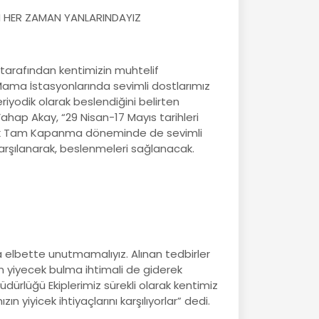
N HER ZAMAN YANLARINDAYIZ
tarafından kentimizin muhtelif
Mama İstasyonlarında sevimli dostlarımız
riyodik olarak beslendiğini belirten
hap Akay, “29 Nisan-17 Mayıs tarihleri
k Tam Kapanma döneminde de sevimli
arşılanarak, beslenmeleri sağlanacak.
elbette unutmamalıyız. Alınan tedbirler
ın yiyecek bulma ihtimali de giderek
 Müdürlüğü Ekiplerimiz sürekli olarak kentimiz
 yiyicek ihtiyaçlarını karşılıyorlar” dedi.