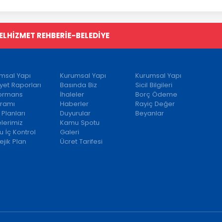
EL
HİZMET REHBERİ
E-BELEDİYE
msal Yapı
Kurumsal Yapı
Kurumsal Yapı
iyet Raporları
Basında Biz
Sicil Bilgileri
formans
İhaleler
Borç Ödeme
ramı
Haberler
Rayiç Değer
 Planları
Duyurular
Beyanlar
elerimiz
Kamu Spotu
 İç Kontrol
Galeri
ejik Plan
Ücret Tarifesi