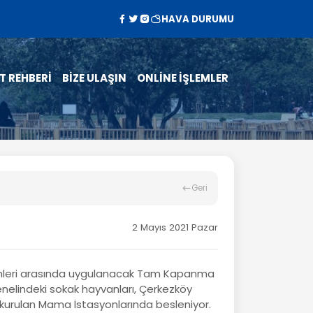
HAVA DURUMU
T REHBERİ
BİZE ULAŞIN
ONLİNE İŞLEMLER
Geri
2 Mayıs 2021 Pazar
rihleri arasında uygulanacak Tam Kapanma
genelindeki sokak hayvanları, Çerkezköy
 kurulan Mama İstasyonlarında besleniyor.