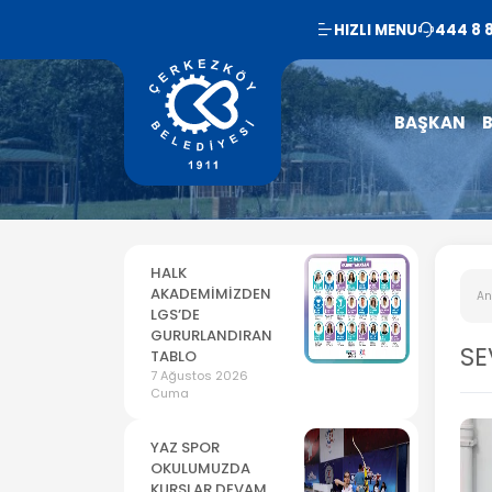
HIZLI MENU
444 8 
BAŞKAN
B
HALK
AKADEMİMİZDEN
An
LGS’DE
GURURLANDIRAN
SE
TABLO
7 Ağustos 2026
Cuma
YAZ SPOR
OKULUMUZDA
KURSLAR DEVAM