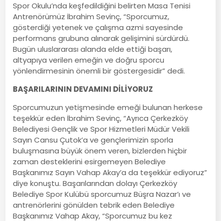
Spor Okulu’nda keşfedildiğini belirten Masa Tenisi
Antrenörümüz İbrahim Sevinç, “Sporcumuz,
gösterdiği yetenek ve çalışma azmi sayesinde
performans grubuna alınarak gelişimini sürdürdü.
Bugün uluslararası alanda elde ettiği başarı,
altyapıya verilen emeğin ve doğru sporcu
yönlendirmesinin önemli bir göstergesidir” dedi.
BAŞARILARININ DEVAMINI DİLİYORUZ
Sporcumuzun yetişmesinde emeği bulunan herkese
teşekkür eden İbrahim Sevinç, “Ayrıca Çerkezköy
Belediyesi Gençlik ve Spor Hizmetleri Müdür Vekili
Sayın Cansu Çutok’a ve gençlerimizin sporla
buluşmasına büyük önem veren, bizlerden hiçbir
zaman desteklerini esirgemeyen Belediye
Başkanımız Sayın Vahap Akay’a da teşekkür ediyoruz”
diye konuştu. Başarılarından dolayı Çerkezköy
Belediye Spor Kulübü sporcumuz Büşra Nazar’ı ve
antrenörlerini gönülden tebrik eden Belediye
Başkanımız Vahap Akay, “Sporcumuz bu kez