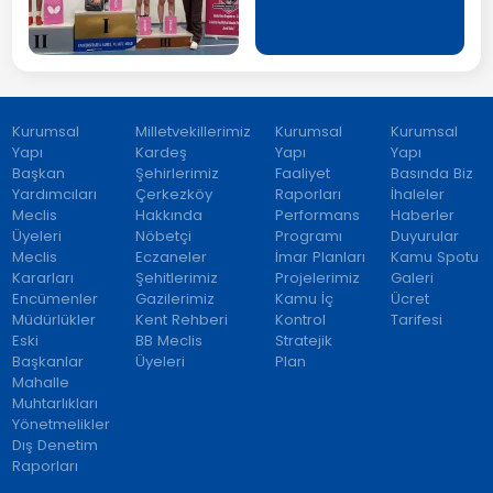
Kurumsal
Milletvekillerimiz
Kurumsal
Kurumsal
Yapı
Kardeş
Yapı
Yapı
Başkan
Şehirlerimiz
Faaliyet
Basında Biz
Yardımcıları
Çerkezköy
Raporları
İhaleler
Meclis
Hakkında
Performans
Haberler
Üyeleri
Nöbetçi
Programı
Duyurular
Meclis
Eczaneler
İmar Planları
Kamu Spotu
Kararları
Şehitlerimiz
Projelerimiz
Galeri
Encümenler
Gazilerimiz
Kamu İç
Ücret
Müdürlükler
Kent Rehberi
Kontrol
Tarifesi
Eski
BB Meclis
Stratejik
Başkanlar
Üyeleri
Plan
Mahalle
Muhtarlıkları
Yönetmelikler
Dış Denetim
Raporları