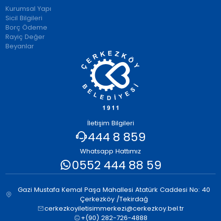
Kurumsal Yapı
Sicil Bilgileri
Borç Ödeme
Rayiç Değer
Beyanlar
İletişim Bilgileri
444 8 859
Whatsapp Hattımız
0552 444 88 59
Gazi Mustafa Kemal Paşa Mahallesi Atatürk Caddesi No: 40
Çerkezköy /Tekirdağ
cerkezkoyiletisimmerkezi@cerkezkoy.bel.tr
+(90) 282-726-4888