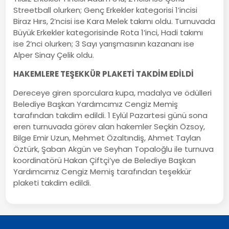
Streetball olurken; Genç Erkekler kategorisi 1’incisi
Biraz Hırs, 2’ncisi ise Kara Melek takımı oldu. Turnuvada
Büyük Erkekler kategorisinde Rota 1’inci, Hadi takımı
ise 2’nci olurken; 3 Sayı yarışmasının kazananı ise
Alper Sinay Çelik oldu.
HAKEMLERE TEŞEKKÜR PLAKETİ TAKDİM EDİLDİ
Dereceye giren sporculara kupa, madalya ve ödülleri
Belediye Başkan Yardımcımız Cengiz Memiş
tarafından takdim edildi. 1 Eylül Pazartesi günü sona
eren turnuvada görev alan hakemler Seçkin Özsoy,
Bilge Emir Uzun, Mehmet Özaltındiş, Ahmet Taylan
Öztürk, Şaban Akgün ve Seyhan Topaloğlu ile turnuva
koordinatörü Hakan Çiftçi’ye de Belediye Başkan
Yardımcımız Cengiz Memiş tarafından teşekkür
plaketi takdim edildi.