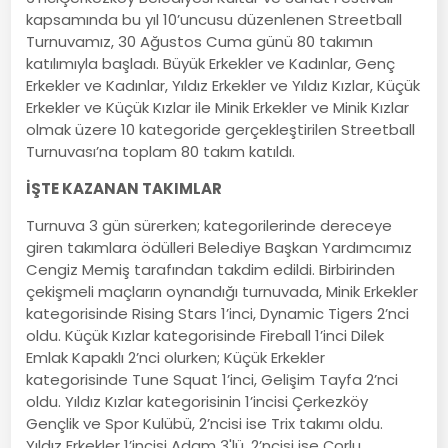
kapsamında bu yıl 10’uncusu düzenlenen Streetball
Turnuvamız, 30 Ağustos Cuma günü 80 takımın
katılımıyla başladı. Büyük Erkekler ve Kadınlar, Genç
Erkekler ve Kadınlar, Yıldız Erkekler ve Yıldız Kızlar, Küçük
Erkekler ve Küçük Kızlar ile Minik Erkekler ve Minik Kızlar
olmak üzere 10 kategoride gerçekleştirilen Streetball
Turnuvası’na toplam 80 takım katıldı.
İŞTE KAZANAN TAKIMLAR
Turnuva 3 gün sürerken; kategorilerinde dereceye
giren takımlara ödülleri Belediye Başkan Yardımcımız
Cengiz Memiş tarafından takdim edildi. Birbirinden
çekişmeli maçların oynandığı turnuvada, Minik Erkekler
kategorisinde Rising Stars 1’inci, Dynamic Tigers 2’nci
oldu. Küçük Kızlar kategorisinde Fireball 1’inci Dilek
Emlak Kapaklı 2’nci olurken; Küçük Erkekler
kategorisinde Tune Squat 1’inci, Gelişim Tayfa 2’nci
oldu. Yıldız Kızlar kategorisinin 1’incisi Çerkezköy
Gençlik ve Spor Kulübü, 2’ncisi ise Trix takımı oldu.
Yıldız Erkekler 1’incisi Adam 3'lü, 2’ncisi ise Çorlu