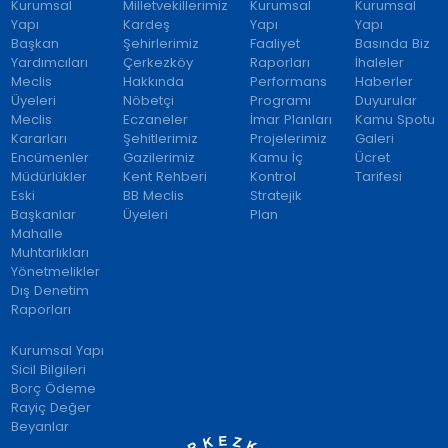
Kurumsal
Milletvekillerimiz
Kurumsal
Kurumsal
Yapı
Kardeş
Yapı
Yapı
Başkan
Şehirlerimiz
Faaliyet
Basında Biz
Yardımcıları
Çerkezköy
Raporları
İhaleler
Meclis
Hakkında
Performans
Haberler
Üyeleri
Nöbetçi
Programı
Duyurular
Meclis
Eczaneler
İmar Planları
Kamu Spotu
Kararları
Şehitlerimiz
Projelerimiz
Galeri
Encümenler
Gazilerimiz
Kamu İç
Ücret
Müdürlükler
Kent Rehberi
Kontrol
Tarifesi
Eski
BB Meclis
Stratejik
Başkanlar
Üyeleri
Plan
Mahalle
Muhtarlıkları
Yönetmelikler
Dış Denetim
Raporları
Kurumsal Yapı
Sicil Bilgileri
Borç Ödeme
Rayiç Değer
Beyanlar