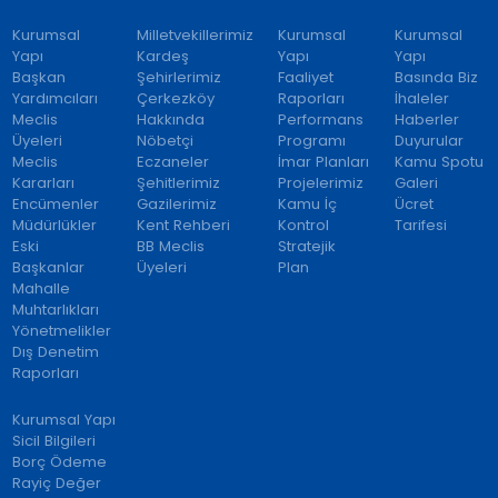
Kurumsal
Milletvekillerimiz
Kurumsal
Kurumsal
Yapı
Kardeş
Yapı
Yapı
Başkan
Şehirlerimiz
Faaliyet
Basında Biz
Yardımcıları
Çerkezköy
Raporları
İhaleler
Meclis
Hakkında
Performans
Haberler
Üyeleri
Nöbetçi
Programı
Duyurular
Meclis
Eczaneler
İmar Planları
Kamu Spotu
Kararları
Şehitlerimiz
Projelerimiz
Galeri
Encümenler
Gazilerimiz
Kamu İç
Ücret
Müdürlükler
Kent Rehberi
Kontrol
Tarifesi
Eski
BB Meclis
Stratejik
Başkanlar
Üyeleri
Plan
Mahalle
Muhtarlıkları
Yönetmelikler
Dış Denetim
Raporları
Kurumsal Yapı
Sicil Bilgileri
Borç Ödeme
Rayiç Değer