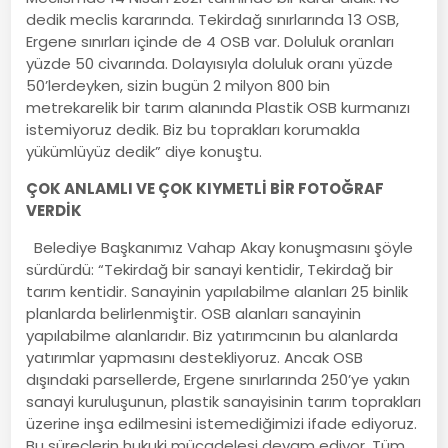
dedik meclis kararında. Tekirdağ sınırlarında 13 OSB,
Ergene sınırları içinde de 4 OSB var. Doluluk oranları
yüzde 50 civarında. Dolayısıyla doluluk oranı yüzde
50’lerdeyken, sizin bugün 2 milyon 800 bin
metrekarelik bir tarım alanında Plastik OSB kurmanızı
istemiyoruz dedik. Biz bu toprakları korumakla
yükümlüyüz dedik” diye konuştu.
ÇOK ANLAMLI VE ÇOK KIYMETLİ BİR FOTOĞRAF
VERDİK
Belediye Başkanımız Vahap Akay konuşmasını şöyle
sürdürdü: “Tekirdağ bir sanayi kentidir, Tekirdağ bir
tarım kentidir. Sanayinin yapılabilme alanları 25 binlik
planlarda belirlenmiştir. OSB alanları sanayinin
yapılabilme alanlarıdır. Biz yatırımcının bu alanlarda
yatırımlar yapmasını destekliyoruz. Ancak OSB
dışındaki parsellerde, Ergene sınırlarında 250’ye yakın
sanayi kuruluşunun, plastik sanayisinin tarım toprakları
üzerine inşa edilmesini istemediğimizi ifade ediyoruz.
Bu süreçlerin hukuki mücadelesi devam ediyor. Tüm