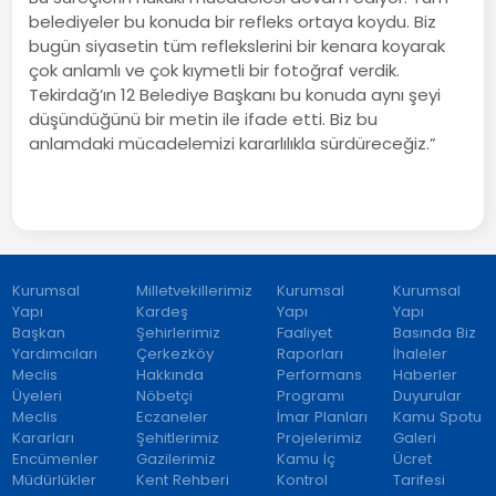
belediyeler bu konuda bir refleks ortaya koydu. Biz
bugün siyasetin tüm reflekslerini bir kenara koyarak
çok anlamlı ve çok kıymetli bir fotoğraf verdik.
Tekirdağ’ın 12 Belediye Başkanı bu konuda aynı şeyi
düşündüğünü bir metin ile ifade etti. Biz bu
anlamdaki mücadelemizi kararlılıkla sürdüreceğiz.”
Kurumsal
Milletvekillerimiz
Kurumsal
Kurumsal
Yapı
Kardeş
Yapı
Yapı
Başkan
Şehirlerimiz
Faaliyet
Basında Biz
Yardımcıları
Çerkezköy
Raporları
İhaleler
Meclis
Hakkında
Performans
Haberler
Üyeleri
Nöbetçi
Programı
Duyurular
Meclis
Eczaneler
İmar Planları
Kamu Spotu
Kararları
Şehitlerimiz
Projelerimiz
Galeri
Encümenler
Gazilerimiz
Kamu İç
Ücret
Müdürlükler
Kent Rehberi
Kontrol
Tarifesi