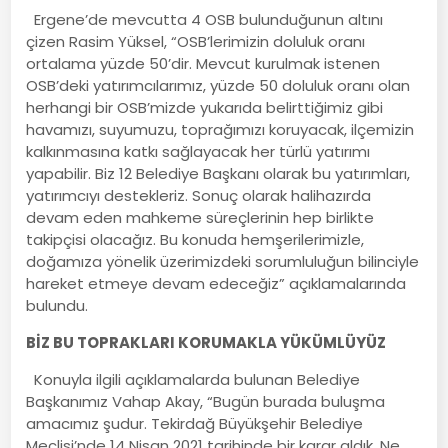
Ergene’de mevcutta 4 OSB bulunduğunun altını
çizen Rasim Yüksel, “OSB’lerimizin doluluk oranı
ortalama yüzde 50’dir. Mevcut kurulmak istenen
OSB’deki yatırımcılarımız, yüzde 50 doluluk oranı olan
herhangi bir OSB’mizde yukarıda belirttiğimiz gibi
havamızı, suyumuzu, toprağımızı koruyacak, ilçemizin
kalkınmasına katkı sağlayacak her türlü yatırımı
yapabilir. Biz 12 Belediye Başkanı olarak bu yatırımları,
yatırımcıyı destekleriz. Sonuç olarak halihazırda
devam eden mahkeme süreçlerinin hep birlikte
takipçisi olacağız. Bu konuda hemşerilerimizle,
doğamıza yönelik üzerimizdeki sorumluluğun bilinciyle
hareket etmeye devam edeceğiz” açıklamalarında
bulundu.
BİZ BU TOPRAKLARI KORUMAKLA YÜKÜMLÜYÜZ
Konuyla ilgili açıklamalarda bulunan Belediye
Başkanımız Vahap Akay, “Bugün burada buluşma
amacımız şudur. Tekirdağ Büyükşehir Belediye
Meclisi’nde 14 Nisan 2021 tarihinde bir karar aldık. Ne