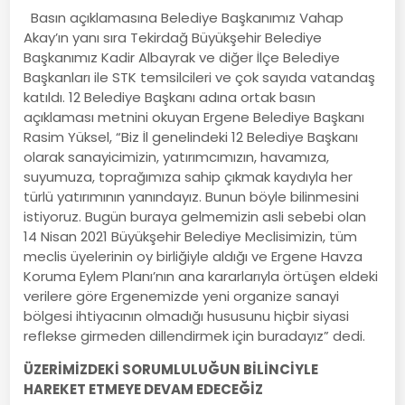
Basın açıklamasına Belediye Başkanımız Vahap
Akay’ın yanı sıra Tekirdağ Büyükşehir Belediye
Başkanımız Kadir Albayrak ve diğer İlçe Belediye
Başkanları ile STK temsilcileri ve çok sayıda vatandaş
katıldı. 12 Belediye Başkanı adına ortak basın
açıklaması metnini okuyan Ergene Belediye Başkanı
Rasim Yüksel, “Biz İl genelindeki 12 Belediye Başkanı
olarak sanayicimizin, yatırımcımızın, havamıza,
suyumuza, toprağımıza sahip çıkmak kaydıyla her
türlü yatırımının yanındayız. Bunun böyle bilinmesini
istiyoruz. Bugün buraya gelmemizin asli sebebi olan
14 Nisan 2021 Büyükşehir Belediye Meclisimizin, tüm
meclis üyelerinin oy birliğiyle aldığı ve Ergene Havza
Koruma Eylem Planı’nın ana kararlarıyla örtüşen eldeki
verilere göre Ergenemizde yeni organize sanayi
bölgesi ihtiyacının olmadığı hususunu hiçbir siyasi
reflekse girmeden dillendirmek için buradayız” dedi.
ÜZERİMİZDEKİ SORUMLULUĞUN BİLİNCİYLE
HAREKET ETMEYE DEVAM EDECEĞİZ