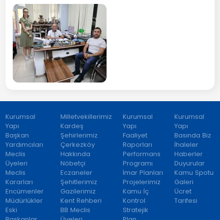
Kurumsal
Milletvekillerimiz
Kurumsal
Kurumsal
Yapı
Kardeş
Yapı
Yapı
Başkan
Şehirlerimiz
Faaliyet
Basında Biz
Yardımcıları
Çerkezköy
Raporları
İhaleler
Meclis
Hakkında
Performans
Haberler
Üyeleri
Nöbetçi
Programı
Duyurular
Meclis
Eczaneler
İmar Planları
Kamu Spotu
Kararları
Şehitlerimiz
Projelerimiz
Galeri
Encümenler
Gazilerimiz
Kamu İç
Ücret
Müdürlükler
Kent Rehberi
Kontrol
Tarifesi
Eski
BB Meclis
Stratejik
Başkanlar
Üyeleri
Plan