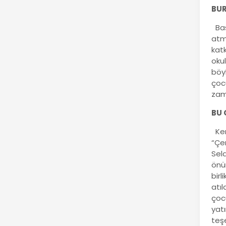
BUR
Baş
atma
katk
oku
böy
çoc
zama
BU 
Ken
“Çe
Sela
önü
birl
atı
çocu
yatı
teş