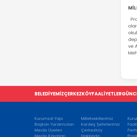
MİL
Pro
olar
oku
dep
ve A
Meh
BELEDİYEMİZ
ÇERKEZKÖY
FAALİYETLER
GÜNC
Kurumsal Yapı
Milletvekillerimiz
Kuru
Başkan Yardımcıları
Kardeş Şehirlerimiz
Faal
Meclis Üyeleri
Çerkezköy
Per
Meclis Kararları
Hakkında
Prog