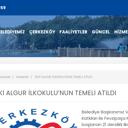
859
ELEDİYEMİZ
ÇERKEZKÖY
FAALİYETLER
GÜNCEL
HİZME
asayfa
Haberler
ZEKİ ALGUR İLKOKULU’NUN TEMELİ ATILDI
Kİ ALGUR İLKOKULU’NUN TEMELİ ATILDI
Belediye Başkanımız V
katkıları ile Fevzipaş
başlanan 21 derslikli i