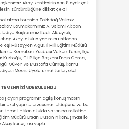
kanımız Akay, kentimizin son 8 aydır çok
esini sürdürdüğüne dikkat çekti.
emel atma törenine Tekirdağ Valimiz
ezköy Kaymakamımız A. Selami Abban,
elediye Başkanımız Kadir Albayrak,
ahap Akay, okulun yapımını üstlenen
e eşi Müzeyyen Algur, İl Milli Eğitim Müdürü
ndarma Komutanı Yüzbaşı Volkan Torun, İlçe
 Kurtoğlu, CHP İlçe Başkanı Engin Camcı,
sengül Güven ve Mustafa Gümüş, kamu
ediyesi Meclis Üyeleri, muhtarlar, okul
Sİ TEMENNİSİNDE BULUNDU
 başlayan programın açılış konuşmasını
e bir okul yapma arzusunun olduğunu ve bu
r, temeli atılan okulda vatanına milletine
 Eğitim Müdürü Ersan Ulusan’ın konuşması ile
 Akay konuşma yaptı.