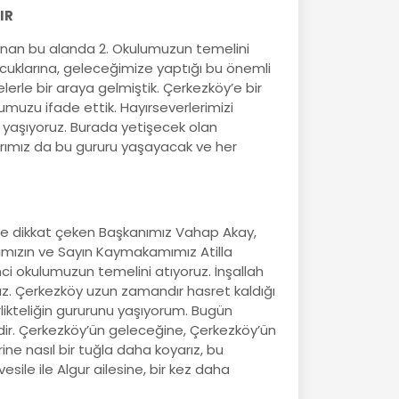
IR
an bu alanda 2. Okulumuzun temelini
çocuklarına, geleceğimize yaptığı bu önemli
lerle bir araya gelmiştik. Çerkezköy’e bir
muzu ifade ettik. Hayırseverlerimizi
r yaşıyoruz. Burada yetişecek olan
arımız da bu gururu yaşayacak ve her
ine dikkat çeken Başkanımız Vahap Akay,
ımızın ve Sayın Kaymakamımız Atilla
inci okulumuzun temelini atıyoruz. İnşallah
z. Çerkezköy uzun zamandır hasret kaldığı
rlikteliğin gururunu yaşıyorum. Bugün
dir. Çerkezköy’ün geleceğine, Çerkezköy’ün
ine nasıl bir tuğla daha koyarız, bu
esile ile Algur ailesine, bir kez daha