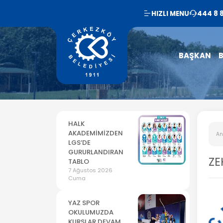
HIZLI MENU
444 8 
BAŞKAN
B
HALK
AKADEMİMİZDEN
An
LGS’DE
GURURLANDIRAN
ZE
TABLO
7 Ağustos 2026
Cuma
YAZ SPOR
OKULUMUZDA
KURSLAR DEVAM