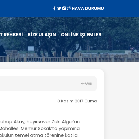
HAVA DURUMU
T REHBERİ
BİZE ULAŞIN
ONLİNE İŞLEMLER
Geri
3 Kasım 2017 Cuma
ahap Akay, hayırsever Zeki Algur’un
a Mahallesi Memur Sokak’ta yapımına
lkokulun temel atma törenine katıldı.