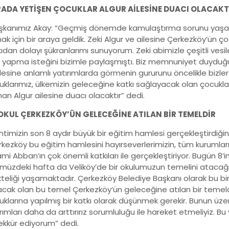
ADA YETİŞEN ÇOCUKLAR ALGUR AİLESİNE DUACI OLACAKT
kanımız Akay: “Geçmiş dönemde kamulaştırma sorunu yaşan
k için bir araya geldik. Zeki Algur ve ailesine Çerkezköy’ün 
ıdan dolayı şükranlarımı sunuyorum. Zeki abimizle çeşitli vesile
l yapma isteğini bizimle paylaşmıştı. Biz memnuniyet duyduğu
lesine anlamlı yatırımlarda görmenin gururunu öncelikle bizle
uklarımız, ülkemizin geleceğine katkı sağlayacak olan çocukl
n Algur ailesine duacı olacaktır” dedi.
OKUL ÇERKEZKÖY’ÜN GELECEĞİNE ATILAN BİR TEMELDİR
timizin son 8 aydır büyük bir eğitim hamlesi gerçekleştirdiğ
rkezköy bu eğitim hamlesini hayırseverlerimizin, tüm kurumlar
mi Abban’ın çok önemli katkıları ile gerçekleştiriyor. Bugün 8’
müzdeki hafta da Veliköy’de bir okulumuzun temelini atacağı
ikteliği yaşamaktadır. Çerkezköy Belediye Başkanı olarak bu bi
lacak olan bu temel Çerkezköy’ün geleceğine atılan bir temel
klarına yapılmış bir katkı olarak düşünmek gerekir. Bunun üzer
rımları daha da arttırırız sorumluluğu ile hareket etmeliyiz. Bu v
ekkür ediyorum” dedi.