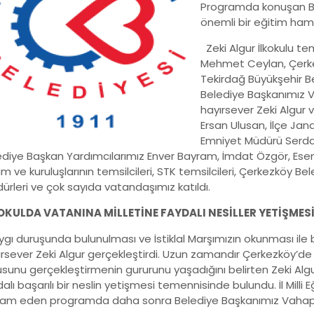
Programda konuşan Baş
önemli bir eğitim haml
Zeki Algur İlkokulu t
Mehmet Ceylan, Çerk
Tekirdağ Büyükşehir B
Belediye Başkanımız V
hayırsever Zeki Algur v
Ersan Ulusan, İlçe Ja
Emniyet Müdürü Serdar
ediye Başkan Yardımcılarımız Enver Bayram, İmdat Özgör, E
m ve kuruluşlarının temsilcileri, STK temsilcileri, Çerkezköy Bel
ürleri ve çok sayıda vatandaşımız katıldı.
OKULDA VATANINA MİLLETİNE FAYDALI NESİLLER YETİŞME
gı duruşunda bulunulması ve İstiklal Marşımızın okunması ile
ırsever Zeki Algur gerçekleştirdi. Uzun zamandır Çerkezköy’d
sunu gerçekleştirmenin gururunu yaşadığını belirten Zeki Algu
alı başarılı bir neslin yetişmesi temennisinde bulundu. İl Milli
am eden programda daha sonra Belediye Başkanımız Vahap