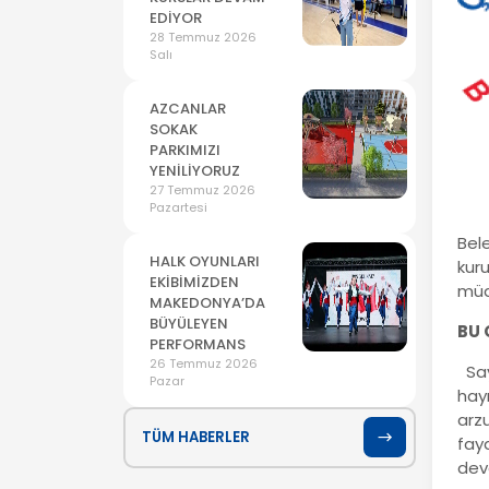
EDİYOR
28 Temmuz 2026
Salı
AZCANLAR
SOKAK
PARKIMIZI
YENİLİYORUZ
27 Temmuz 2026
Pazartesi
Bel
HALK OYUNLARI
kuru
EKİBİMİZDEN
müd
MAKEDONYA’DA
BÜYÜLEYEN
BU 
PERFORMANS
26 Temmuz 2026
Say
Pazar
hay
arzu
TÜM HABERLER
fayd
dev