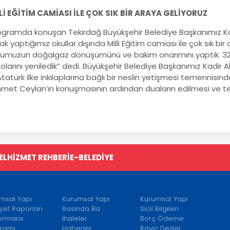
Lİ EĞİTİM CAMİASI İLE ÇOK SIK BİR ARAYA GELİYORUZ
gramda konuşan Tekirdağ Büyükşehir Belediye Başkanımız Kadi
ak yaptığımız okullar dışında Milli Eğitim camiası ile çok sık bir
lumuzun doğalgaz dönüşümünü ve bakım onarımını yaptık. 32
olarını yeniledik” dedi. Büyükşehir Belediye Başkanımız Kadir
tatürk ilke inkılaplarına bağlı bir neslin yetişmesi temennisi
met Ceylan’ın konuşmasının ardından duaların edilmesi ve tem
EL
HİZMET REHBERİ
E-BELEDİYE
msal Yapı
Kurumsal Yapı
Kurumsal Yapı
iyet Raporları
Basında Biz
Sicil Bilgileri
formans
İhaleler
Borç Ödeme
ramı
Haberler
Rayiç Değer