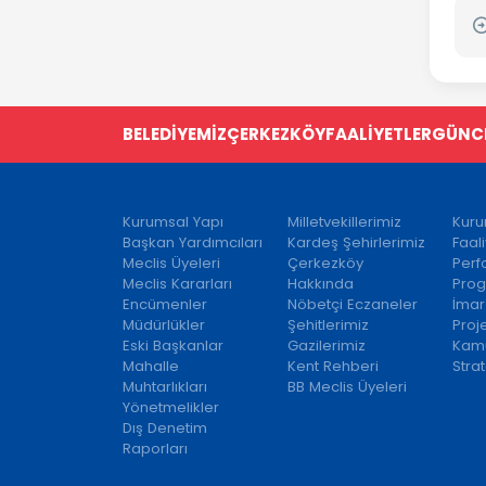
BELEDİYEMİZ
ÇERKEZKÖY
FAALİYETLER
GÜNC
Kurumsal Yapı
Milletvekillerimiz
Kuru
Başkan Yardımcıları
Kardeş Şehirlerimiz
Faal
Meclis Üyeleri
Çerkezköy
Per
Meclis Kararları
Hakkında
Prog
Encümenler
Nöbetçi Eczaneler
İmar
Müdürlükler
Şehitlerimiz
Proj
Eski Başkanlar
Gazilerimiz
Kamu
Mahalle
Kent Rehberi
Strat
Muhtarlıkları
BB Meclis Üyeleri
Yönetmelikler
Dış Denetim
Raporları