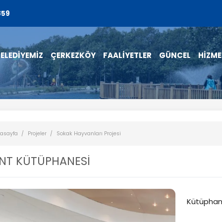
859
ELEDİYEMİZ
ÇERKEZKÖY
FAALİYETLER
GÜNCEL
HİZME
asayfa
Projeler
Sokak Hayvanları Projesi
NT KÜTÜPHANESİ
Kütüpha