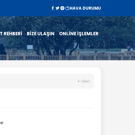
HAVA DURUMU
T REHBERİ
BİZE ULAŞIN
ONLİNE İŞLEMLER
Geri
ne