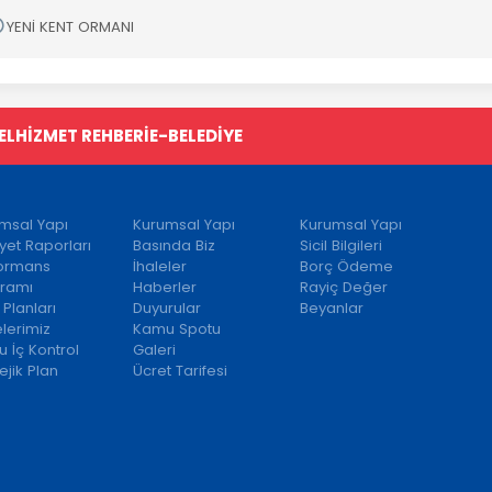
YENİ KENT ORMANI
EL
HİZMET REHBERİ
E-BELEDİYE
msal Yapı
Kurumsal Yapı
Kurumsal Yapı
iyet Raporları
Basında Biz
Sicil Bilgileri
formans
İhaleler
Borç Ödeme
ramı
Haberler
Rayiç Değer
 Planları
Duyurular
Beyanlar
elerimiz
Kamu Spotu
 İç Kontrol
Galeri
ejik Plan
Ücret Tarifesi