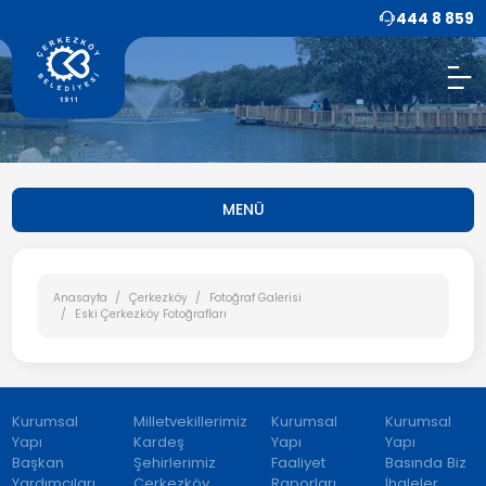
444 8 859
MENÜ
Anasayfa
Çerkezköy
Fotoğraf Galerisi
Eski Çerkezköy Fotoğrafları
Kurumsal
Milletvekillerimiz
Kurumsal
Kurumsal
Yapı
Kardeş
Yapı
Yapı
Başkan
Şehirlerimiz
Faaliyet
Basında Biz
Yardımcıları
Çerkezköy
Raporları
İhaleler