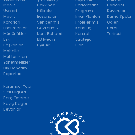
Meclis
Hakkında
Performans
Haberler
Üyeleri
Nöbetçi
Programı
Duyurular
Meclis
Eczaneler
İmar Planları
Kamu Spotu
Kararları
Şehitlerimiz
Projelerimiz
Galeri
Encümenler
Gazilerimiz
Kamu İç
Ücret
Müdürlükler
Kent Rehberi
Kontrol
Tarifesi
Eski
BB Meclis
Stratejik
Başkanlar
Üyeleri
Plan
Mahalle
Muhtarlıkları
Yönetmelikler
Dış Denetim
Raporları
Kurumsal Yapı
Sicil Bilgileri
Borç Ödeme
Rayiç Değer
Beyanlar