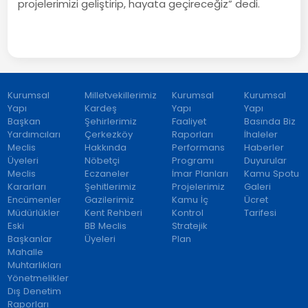
projelerimizi geliştirip, hayata geçireceğiz” dedi.
Kurumsal
Milletvekillerimiz
Kurumsal
Kurumsal
Yapı
Kardeş
Yapı
Yapı
Başkan
Şehirlerimiz
Faaliyet
Basında Biz
Yardımcıları
Çerkezköy
Raporları
İhaleler
Meclis
Hakkında
Performans
Haberler
Üyeleri
Nöbetçi
Programı
Duyurular
Meclis
Eczaneler
İmar Planları
Kamu Spotu
Kararları
Şehitlerimiz
Projelerimiz
Galeri
Encümenler
Gazilerimiz
Kamu İç
Ücret
Müdürlükler
Kent Rehberi
Kontrol
Tarifesi
Eski
BB Meclis
Stratejik
Başkanlar
Üyeleri
Plan
Mahalle
Muhtarlıkları
Yönetmelikler
Dış Denetim
Raporları