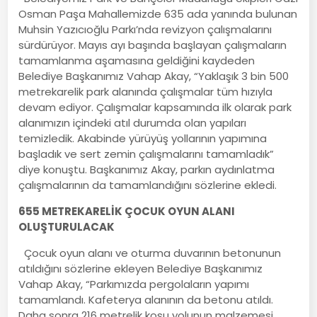
Osman Paşa Mahallemizde 635 ada yanında bulunan
Muhsin Yazıcıoğlu Parkı’nda revizyon çalışmalarını
sürdürüyor. Mayıs ayı başında başlayan çalışmaların
tamamlanma aşamasına geldiğini kaydeden
Belediye Başkanımız Vahap Akay, “Yaklaşık 3 bin 500
metrekarelik park alanında çalışmalar tüm hızıyla
devam ediyor. Çalışmalar kapsamında ilk olarak park
alanımızın içindeki atıl durumda olan yapıları
temizledik. Akabinde yürüyüş yollarının yapımına
başladık ve sert zemin çalışmalarını tamamladık”
diye konuştu. Başkanımız Akay, parkın aydınlatma
çalışmalarının da tamamlandığını sözlerine ekledi.
655 METREKARELİK ÇOCUK OYUN ALANI
OLUŞTURULACAK
Çocuk oyun alanı ve oturma duvarının betonunun
atıldığını sözlerine ekleyen Belediye Başkanımız
Vahap Akay, “Parkımızda pergolaların yapımı
tamamlandı. Kafeterya alanının da betonu atıldı.
Daha sonra 216 metrelik koşu yolunun malzemesi