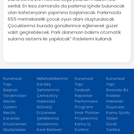
serildi. En kısa zamanda da parkımız içinde bulunacak
olan kafeteryanın yapımına başlanacak. Parkımızda
655 metrekarelik çocuk oyun alanı oluşturulacak.
Çocuklarımız burada gönüllerince eğlenerek güzel
vakit geçirebilecek. Park alanımızın bakımı otomatik
sulama sistemi ile yapılacak” ifadelerini kullandı.
Kurumsal
Milletvekillerimiz
Kurumsal
Kurumsal
Yapı
Kardeş
Yapı
Yapı
Başkan
Şehirlerimiz
Faaliyet
Basında Biz
Yardımcıları
Çerkezköy
Raporları
İhaleler
Meclis
Hakkında
Performans
Haberler
Üyeleri
Nöbetçi
Programı
Duyurular
Meclis
Eczaneler
İmar Planları
Kamu Spotu
Kararları
Şehitlerimiz
Projelerimiz
Galeri
Encümenler
Gazilerimiz
Kamu İç
Ücret
Müdürlükler
Kent Rehberi
Kontrol
Tarifesi