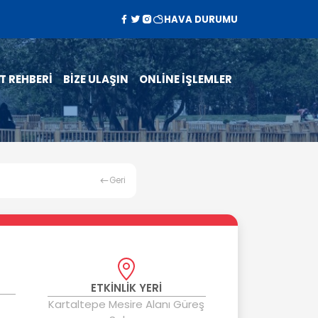
HAVA DURUMU
T REHBERİ
BİZE ULAŞIN
ONLİNE İŞLEMLER
Geri
ETKİNLİK YERİ
Kartaltepe Mesire Alanı Güreş