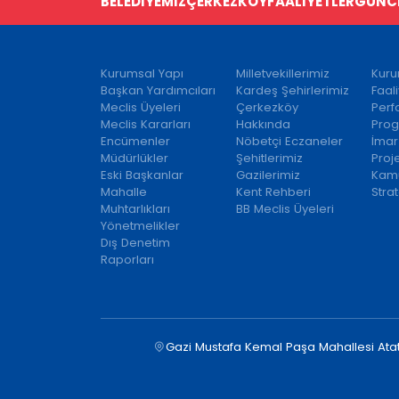
BELEDİYEMİZ
ÇERKEZKÖY
FAALİYETLER
GÜNC
Kurumsal Yapı
Milletvekillerimiz
Kuru
Başkan Yardımcıları
Kardeş Şehirlerimiz
Faal
Meclis Üyeleri
Çerkezköy
Per
Meclis Kararları
Hakkında
Prog
Encümenler
Nöbetçi Eczaneler
İmar
Müdürlükler
Şehitlerimiz
Proj
Eski Başkanlar
Gazilerimiz
Kamu
Mahalle
Kent Rehberi
Strat
Muhtarlıkları
BB Meclis Üyeleri
Yönetmelikler
Dış Denetim
Raporları
Gazi Mustafa Kemal Paşa Mahallesi Ata