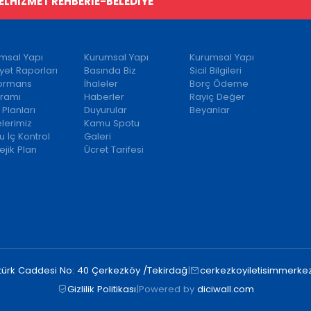
EL
HİZMET REHBERİ
E-BELEDİYE
msal Yapı
Kurumsal Yapı
Kurumsal Yapı
iyet Raporları
Basında Biz
Sicil Bilgileri
formans
İhaleler
Borç Ödeme
ramı
Haberler
Rayiç Değer
 Planları
Duyurular
Beyanlar
elerimiz
Kamu Spotu
 İç Kontrol
Galeri
ejik Plan
Ücret Tarifesi
türk Caddesi No: 40 Çerkezköy /Tekirdağ
|
cerkezkoyiletisimmerkez
Gizlilik Politikası
|
Powered by
diciwall.com