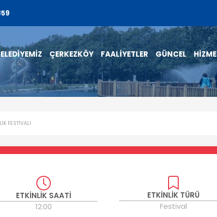
859
ELEDİYEMİZ
ÇERKEZKÖY
FAALİYETLER
GÜNCEL
HİZME
LİK FESTİVALİ
ETKİNLİK TÜRÜ
ETKİNLİK SAATİ
Festival
12:00