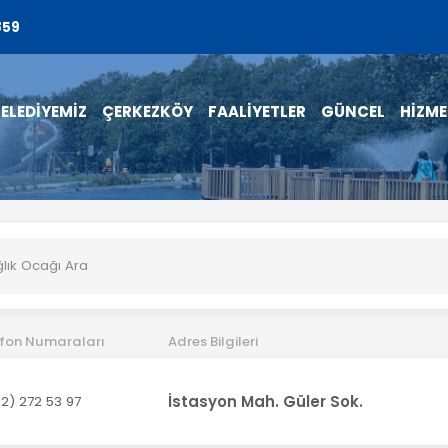
859
ELEDİYEMİZ
ÇERKEZKÖY
FAALİYETLER
GÜNCEL
HİZME
efon Numaraları
Adres Bilgileri
İstasyon Mah. Güler Sok.
2) 272 53 97