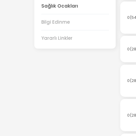
Sağlık Ocakları
0(54
Bilgi Edinme
Yararlı Linkler
0(28
0(28
0(28