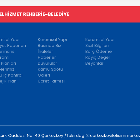
EL
HİZMET REHBERİ
E-BELEDİYE
msal Yapı
Kurumsal Yapı
Kurumsal Yapı
iyet Raporları
Basında Biz
Sicil Bilgileri
formans
İhaleler
Borç Ödeme
ramı
Haberler
Rayiç Değer
 Planları
Duyurular
Beyanlar
elerimiz
Kamu Spotu
 İç Kontrol
Galeri
ejik Plan
Ücret Tarifesi
türk Caddesi No: 40 Çerkezköy /Tekirdağ
|
cerkezkoyiletisimmerkez