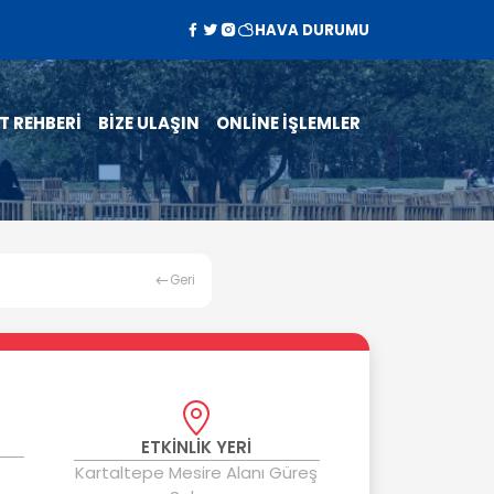
HAVA DURUMU
T REHBERİ
BİZE ULAŞIN
ONLİNE İŞLEMLER
Geri
ETKİNLİK YERİ
Kartaltepe Mesire Alanı Güreş