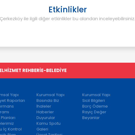
Etkinlikler
Çerkezköy ile ilgili diğer etkinlikler bu alandan inceleyebilirsiniz
EL
HİZMET REHBERİ
E-BELEDİYE
msal Yapı
Kurumsal Yapı
Kurumsal Yapı
iyet Raporları
Basında Biz
Sicil Bilgileri
formans
İhaleler
Borç Ödeme
ramı
Haberler
Rayiç Değer
 Planları
Duyurular
Beyanlar
elerimiz
Kamu Spotu
 İç Kontrol
Galeri
ejik Plan
Ücret Tarifesi