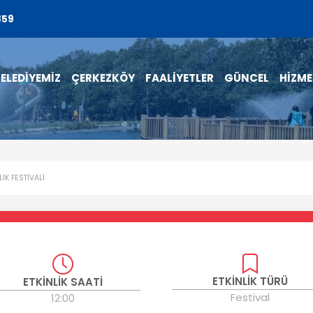
859
ELEDİYEMİZ
ÇERKEZKÖY
FAALİYETLER
GÜNCEL
HİZME
LİK FESTİVALİ
ETKİNLİK TÜRÜ
ETKİNLİK SAATİ
Festival
12:00