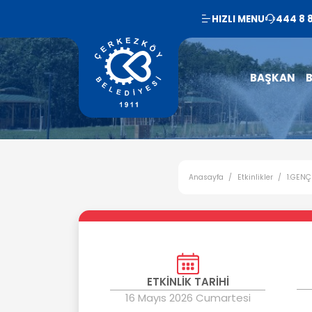
HIZLI MENU
444 8 
BAŞKAN
B
Anasayfa
Etkinlikler
1.GENÇ
ETKİNLİK TARİHİ
16 Mayıs 2026 Cumartesi