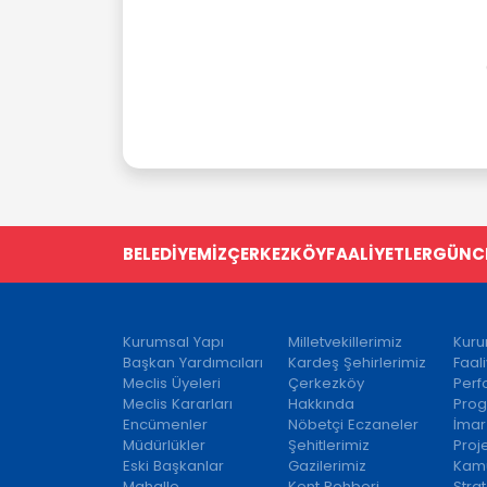
BELEDİYEMİZ
ÇERKEZKÖY
FAALİYETLER
GÜNC
Kurumsal Yapı
Milletvekillerimiz
Kuru
Başkan Yardımcıları
Kardeş Şehirlerimiz
Faal
Meclis Üyeleri
Çerkezköy
Per
Meclis Kararları
Hakkında
Prog
Encümenler
Nöbetçi Eczaneler
İmar
Müdürlükler
Şehitlerimiz
Proj
Eski Başkanlar
Gazilerimiz
Kamu
Mahalle
Kent Rehberi
Strat