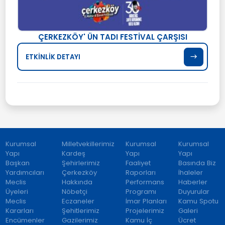
ÇERKEZKÖY' ÜN TADI FESTİVAL ÇARŞISI
ETKİNLİK DETAYI
Kurumsal
Milletvekillerimiz
Kurumsal
Kurumsal
Yapı
Kardeş
Yapı
Yapı
Başkan
Şehirlerimiz
Faaliyet
Basında Biz
Yardımcıları
Çerkezköy
Raporları
İhaleler
Meclis
Hakkında
Performans
Haberler
Üyeleri
Nöbetçi
Programı
Duyurular
Meclis
Eczaneler
İmar Planları
Kamu Spotu
Kararları
Şehitlerimiz
Projelerimiz
Galeri
Encümenler
Gazilerimiz
Kamu İç
Ücret