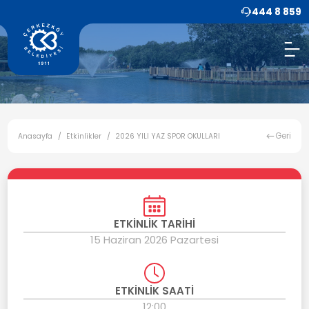
444 8 859
Geri
Anasayfa
Etkinlikler
2026 YILI YAZ SPOR OKULLARI
ETKİNLİK TARİHİ
15 Haziran 2026 Pazartesi
ETKİNLİK SAATİ
12:00