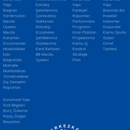
Yapı
Kardeş
Yapı
Yapı
Başkan
Şehirlerimiz
Faaliyet
Basında Biz
Yardımcıları
Çerkezköy
Raporları
İhaleler
Meclis
Hakkında
Performans
Haberler
Üyeleri
Nöbetçi
Programı
Duyurular
Meclis
Eczaneler
İmar Planları
Kamu Spotu
Kararları
Şehitlerimiz
Projelerimiz
Galeri
Encümenler
Gazilerimiz
Kamu İç
Ücret
Müdürlükler
Kent Rehberi
Kontrol
Tarifesi
Eski
BB Meclis
Stratejik
Başkanlar
Üyeleri
Plan
Mahalle
Muhtarlıkları
Yönetmelikler
Dış Denetim
Raporları
Kurumsal Yapı
Sicil Bilgileri
Borç Ödeme
Rayiç Değer
Beyanlar