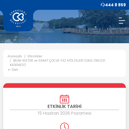
444 8 859
Anasayfa
Etkinlikler
BİLİM-KÜLTÜR ve SANAT ÇOCUK YAZ ATÖLYELERİ (OKUL ÖNCESİ
KADEMESİ)
Geri
ETKİNLİK TARİHİ
15 Haziran 2026 Pazartesi