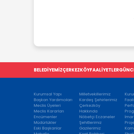
BELEDİYEMİZ
ÇERKEZKÖY
FAALİYETLER
GÜNC
Kurumsal Yapı
Milletvekillerimiz
Kuru
Başkan Yardımcıları
Kardeş Şehirlerimiz
Faal
Meclis Üyeleri
Çerkezköy
Per
Meclis Kararları
Hakkında
Prog
Encümenler
Nöbetçi Eczaneler
İmar
Müdürlükler
Şehitlerimiz
Proj
Eski Başkanlar
Gazilerimiz
Kamu
Mahalle
Kent Rehberi
Strat