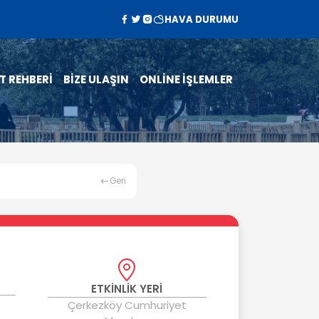
HAVA DURUMU
T REHBERİ
BİZE ULAŞIN
ONLİNE İŞLEMLER
Geri
ETKİNLİK YERİ
Çerkezköy Cumhuriyet