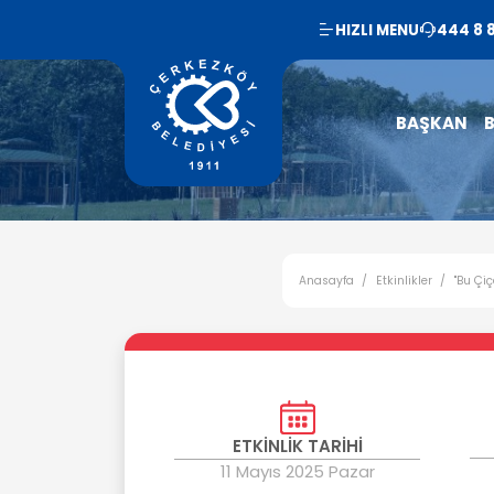
HIZLI MENU
444 8 
BAŞKAN
B
Anasayfa
Etkinlikler
''Bu Çi
ETKİNLİK TARİHİ
11 Mayıs 2025 Pazar