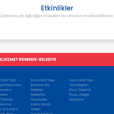
Etkinlikler
Çerkezköy ile ilgili diğer etkinlikler bu alandan inceleyebilirsiniz
EL
HİZMET REHBERİ
E-BELEDİYE
msal Yapı
Kurumsal Yapı
Kurumsal Yapı
iyet Raporları
Basında Biz
Sicil Bilgileri
formans
İhaleler
Borç Ödeme
ramı
Haberler
Rayiç Değer
 Planları
Duyurular
Beyanlar
elerimiz
Kamu Spotu
 İç Kontrol
Galeri
ejik Plan
Ücret Tarifesi