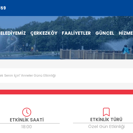
859
ELEDİYEMİZ
ÇERKEZKÖY
FAALİYETLER
GÜNCEL
HİZME
çek Senin İçin'' Anneler Günü Etkinliği
ETKİNLİK TÜRÜ
ETKİNLİK SAATİ
Özel Gün Etkinliği
18:00