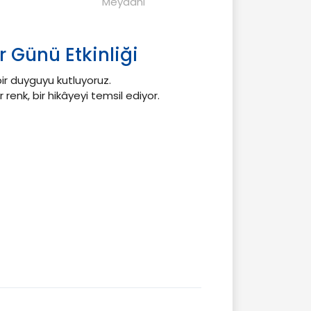
Meydanı
er Günü Etkinliği
bir duyguyu kutluyoruz.
 renk, bir hikâyeyi temsil ediyor.