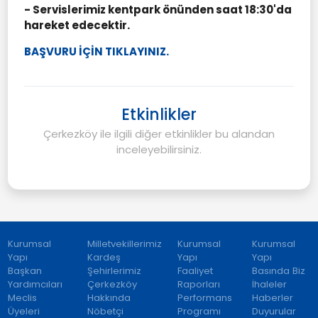
- Servislerimiz kentpark önünden saat 18:30'da
hareket edecektir.
BAŞVURU İÇİN TIKLAYINIZ.
Etkinlikler
Çerkezköy ile ilgili diğer etkinlikler bu alandan
inceleyebilirsiniz.
Kurumsal
Milletvekillerimiz
Kurumsal
Kurumsal
Yapı
Kardeş
Yapı
Yapı
Başkan
Şehirlerimiz
Faaliyet
Basında Biz
Yardımcıları
Çerkezköy
Raporları
İhaleler
Meclis
Hakkında
Performans
Haberler
Üyeleri
Nöbetçi
Programı
Duyurular