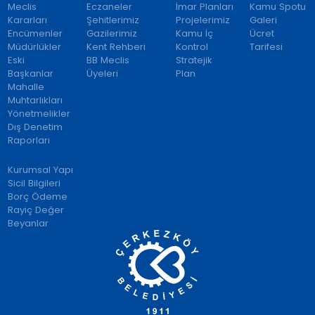
Meclis
Eczaneler
İmar Planları
Kamu Spotu
Kararları
Şehitlerimiz
Projelerimiz
Galeri
Encümenler
Gazilerimiz
Kamu İç
Ücret
Müdürlükler
Kent Rehberi
Kontrol
Tarifesi
Eski
BB Meclis
Stratejik
Başkanlar
Üyeleri
Plan
Mahalle
Muhtarlıkları
Yönetmelikler
Dış Denetim
Raporları
Kurumsal Yapı
Sicil Bilgileri
Borç Ödeme
Rayiç Değer
Beyanlar