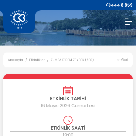
444 8 859
Geri
Anasayfa
Etkinlikler
ZUMBA DİDEM ZEYBEK (ZES)
ETKİNLİK TARİHİ
16 Mayıs 2026 Cumartesi
ETKİNLİK SAATİ
19:00