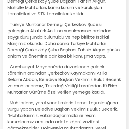
Derneği Çerkezköy Şube Başkanı Tahsin Akgün,
Mahalle Muhtarları, kamu kurum ve kuruluşları
temsilcileri ve STK temsilcileri katıldı.
Türkiye Muhtarlar Derneği Çerkezköy Şubesi
çelenginin Atatürk Anıtı’na sunulmasının ardından
saygı duruşunda bulunuldu ve hep birlikte İstiklal
Marşımız okundu. Daha sonra Türkiye Muhtarlar
Derneği Çerkezköy Şube Başkanı Tahsin Akgün günün
anlam ve önemine dair kısa bir konuşma yaptı.
Cumhuriyet Meydanı’nda düzenlenen çelenk
töreninin ardından Çerkezköy Kaymakamı Atilla
Selami Abban, Belediye Başkan Vekilimiz Bulut Becerik
ve muhtarlarımız, Tekirdağ Valiliği tarafından 19 Ekim
Muhtarlar Günü’ne özel verilen yemeğe katıldı.
Muhtarların, yerel yönetimlerin temel taşı olduğuna
vurgu yapan Belediye Başkan Vekilimiz Bulut Becerik,
“Muhtarlarımız, vatandaşlarımızla ile resmi
kurumlarımız arasında adeta köprü vazifesi
görmektedirler. Dolayısıyla muhtarlarımızı yerel