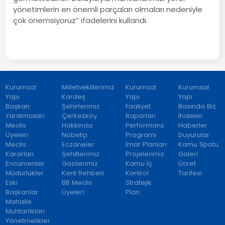
yönetimlerin en önemli parçaları olmaları nedeniyle
çok önemsiyoruz” ifadelerini kullandı.
Kurumsal
Milletvekillerimiz
Kurumsal
Kurumsal
Yapı
Kardeş
Yapı
Yapı
Başkan
Şehirlerimiz
Faaliyet
Basında Biz
Yardımcıları
Çerkezköy
Raporları
İhaleler
Meclis
Hakkında
Performans
Haberler
Üyeleri
Nöbetçi
Programı
Duyurular
Meclis
Eczaneler
İmar Planları
Kamu Spotu
Kararları
Şehitlerimiz
Projelerimiz
Galeri
Encümenler
Gazilerimiz
Kamu İç
Ücret
Müdürlükler
Kent Rehberi
Kontrol
Tarifesi
Eski
BB Meclis
Stratejik
Başkanlar
Üyeleri
Plan
Mahalle
Muhtarlıkları
Yönetmelikler