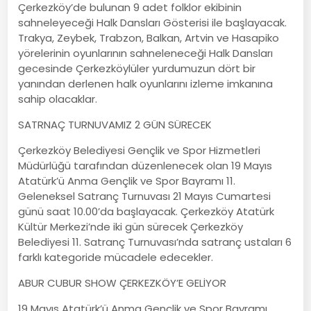
Çerkezköy’de bulunan 9 adet folklor ekibinin
sahneleyeceği Halk Dansları Gösterisi ile başlayacak.
Trakya, Zeybek, Trabzon, Balkan, Artvin ve Hasapiko
yörelerinin oyunlarının sahneleneceği Halk Dansları
gecesinde Çerkezköylüler yurdumuzun dört bir
yanından derlenen halk oyunlarını izleme imkanına
sahip olacaklar.
SATRNAÇ TURNUVAMIZ 2 GÜN SÜRECEK
Çerkezköy Belediyesi Gençlik ve Spor Hizmetleri
Müdürlüğü tarafından düzenlenecek olan 19 Mayıs
Atatürk’ü Anma Gençlik ve Spor Bayramı 11.
Geleneksel Satranç Turnuvası 21 Mayıs Cumartesi
günü saat 10.00’da başlayacak. Çerkezköy Atatürk
Kültür Merkezi’nde iki gün sürecek Çerkezköy
Belediyesi 11. Satranç Turnuvası’nda satranç ustaları 6
farklı kategoride mücadele edecekler.
ABUR CUBUR SHOW ÇERKEZKÖY’E GELİYOR
19 Mayıs Atatürk’ü Anma Gençlik ve Spor Bayramı