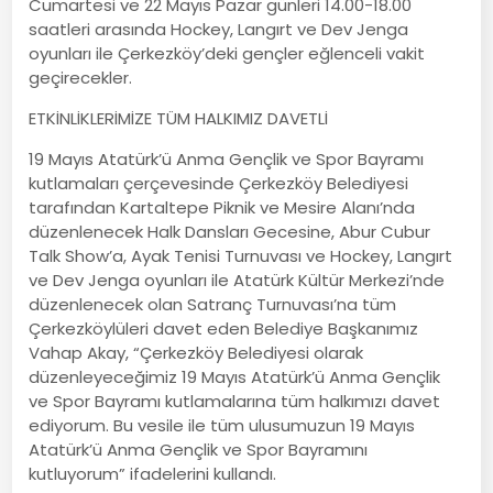
Cumartesi ve 22 Mayıs Pazar günleri 14.00-18.00
saatleri arasında Hockey, Langırt ve Dev Jenga
oyunları ile Çerkezköy’deki gençler eğlenceli vakit
geçirecekler.
ETKİNLİKLERİMİZE TÜM HALKIMIZ DAVETLİ
19 Mayıs Atatürk’ü Anma Gençlik ve Spor Bayramı
kutlamaları çerçevesinde Çerkezköy Belediyesi
tarafından Kartaltepe Piknik ve Mesire Alanı’nda
düzenlenecek Halk Dansları Gecesine, Abur Cubur
Talk Show’a, Ayak Tenisi Turnuvası ve Hockey, Langırt
ve Dev Jenga oyunları ile Atatürk Kültür Merkezi’nde
düzenlenecek olan Satranç Turnuvası’na tüm
Çerkezköylüleri davet eden Belediye Başkanımız
Vahap Akay, “Çerkezköy Belediyesi olarak
düzenleyeceğimiz 19 Mayıs Atatürk’ü Anma Gençlik
ve Spor Bayramı kutlamalarına tüm halkımızı davet
ediyorum. Bu vesile ile tüm ulusumuzun 19 Mayıs
Atatürk’ü Anma Gençlik ve Spor Bayramını
kutluyorum” ifadelerini kullandı.