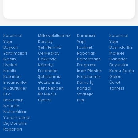
Kurumsal
Milletvekillerimiz
Kurumsal
Kurumsal
Yapı
Kardeş
Yapı
Yapı
Başkan
Şehirlerimiz
Faaliyet
Basında Biz
Yardımcıları
Çerkezköy
Raporları
İhaleler
Meclis
Hakkında
Performans
Haberler
Üyeleri
Nöbetçi
Programı
Duyurular
Meclis
Eczaneler
İmar Planları
Kamu Spotu
Kararları
Şehitlerimiz
Projelerimiz
Galeri
Encümenler
Gazilerimiz
Kamu İç
Ücret
Müdürlükler
Kent Rehberi
Kontrol
Tarifesi
Eski
BB Meclis
Stratejik
Başkanlar
Üyeleri
Plan
Mahalle
Muhtarlıkları
Yönetmelikler
Dış Denetim
Raporları