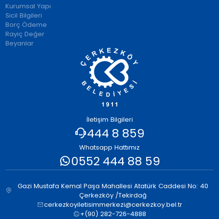
Kurumsal Yapı
Sicil Bilgileri
Borç Ödeme
Rayiç Değer
Beyanlar
İletişim Bilgileri
444 8 859
Whatsapp Hattımız
0552 444 88 59
Gazi Mustafa Kemal Paşa Mahallesi Atatürk Caddesi No: 40
Çerkezköy /Tekirdağ
cerkezkoyiletisimmerkezi@cerkezkoy.bel.tr
+(90) 282-726-4888