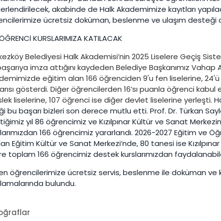
erlendirilecek, akabinde de Halk Akademimize kayıtları yapıl
encilerimize ücretsiz doküman, beslenme ve ulaşım desteği de 
 ÖĞRENCİ KURSLARIMIZA KATILACAK
kezköy Belediyesi Halk Akademisi’nin 2025 Liselere Geçiş Sist
 başarıya imza attığını kaydeden Belediye Başkanımız Vahap A
emimizde eğitim alan 166 öğrenciden 9'u fen liselerine, 24'ü i
rısı gösterdi. Diğer öğrencilerden 16’sı puanla öğrenci kabul ed
ek liselerine, 107 öğrenci ise diğer devlet liselerine yerleşti.
Ha
ği bu başarı bizleri son derece mutlu etti. Prof. Dr. Türkan Sa
tiğimiz yıl 86 öğrencimiz ve Kızılpınar Kültür ve Sanat Merke
larımızdan 166 öğrencimiz yararlandı. 2026-2027 Eğitim ve Öğre
lan Eğitim Kültür ve Sanat Merkezi’nde, 80 tanesi ise Kızılpın
re toplam 166 öğrencimiz destek kurslarımızdan faydalanabil
len öğrencilerimize ücretsiz servis, beslenme ile doküman ve
klamalarında bulundu.
oğraflar