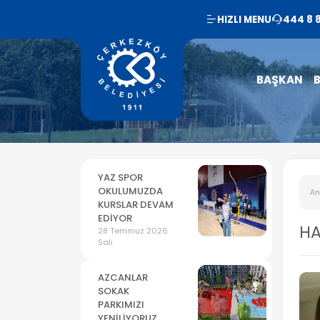
HIZLI MENU
444 8 
BAŞKAN
B
YAZ SPOR
OKULUMUZDA
An
KURSLAR DEVAM
EDİYOR
HA
28 Temmuz 2026
Salı
AZCANLAR
SOKAK
PARKIMIZI
YENİLİYORUZ