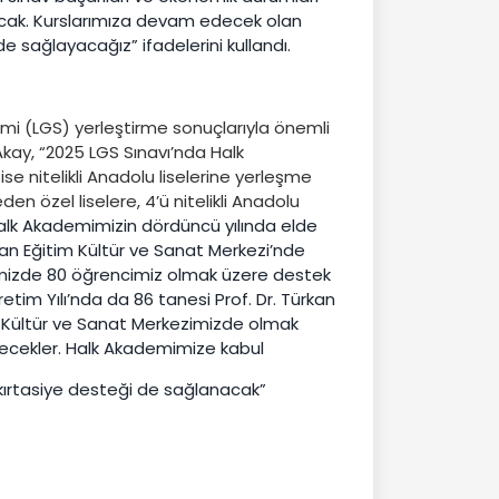
acak. Kurslarımıza devam edecek olan
sağlayacağız” ifadelerini kullandı.
emi (LGS) yerleştirme sonuçlarıyla önemli
kay, “2025 LGS Sınavı’nda Halk
se nitelikli Anadolu liselerine yerleşme
en özel liselere, 4’ü nitelikli Anadolu
lk Akademimizin dördüncü yılında elde
ylan Eğitim Kültür ve Sanat Merkezi’nde
zimizde 80 öğrencimiz olmak üzere destek
tim Yılı’nda da 86 tanesi Prof. Dr. Türkan
ar Kültür ve Sanat Merkezimizde olmak
ecekler. Halk Akademimize kabul
 kırtasiye desteği de sağlanacak”