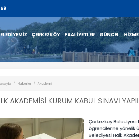
859
ELEDİYEMİZ
ÇERKEZKÖY
FAALİYETLER
GÜNCEL
HİZME
asayfa
Haberler
Akademi
LK AKADEMİSİ KURUM KABUL SINAVI YAPI
Çerkezköy Belediyesi t
öğrencilerine yönelik ü
Belediyesi Halk Akadem