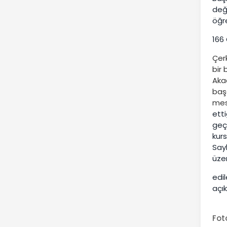
değ
öğr
166
Çer
bir
Akad
başa
mesl
etti
geç
kurs
Say
üze
edi
açı
Fot