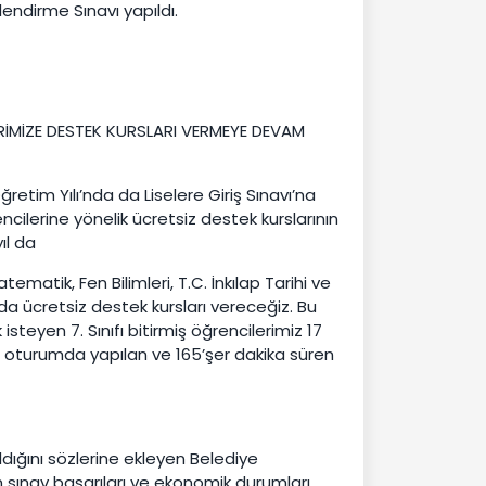
endirme Sınavı yapıldı.
ERİMİZE DESTEK KURSLARI VERMEYE DEVAM
retim Yılı’nda da Liselere Giriş Sınavı’na
encilerine yönelik ücretsiz destek kurslarının
ıl da
matik, Fen Bilimleri, T.C. İnkılap Tarihi ve
da ücretsiz destek kursları vereceğiz. Bu
teyen 7. Sınıfı bitirmiş öğrencilerimiz 17
oturumda yapılan ve 165’şer dakika süren
dığını sözlerine ekleyen Belediye
 sınav başarıları ve ekonomik durumları