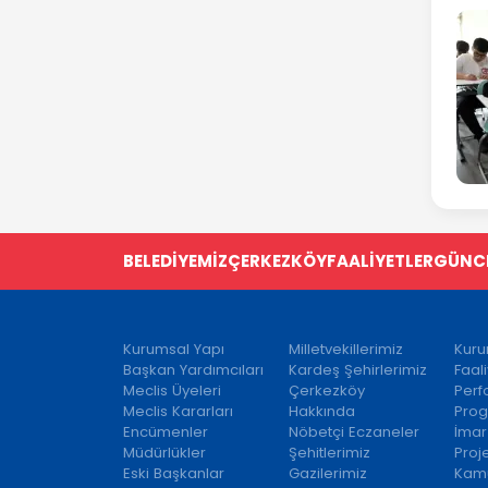
BELEDİYEMİZ
ÇERKEZKÖY
FAALİYETLER
GÜNC
Kurumsal Yapı
Milletvekillerimiz
Kuru
Başkan Yardımcıları
Kardeş Şehirlerimiz
Faal
Meclis Üyeleri
Çerkezköy
Per
Meclis Kararları
Hakkında
Prog
Encümenler
Nöbetçi Eczaneler
İmar
Müdürlükler
Şehitlerimiz
Proj
Eski Başkanlar
Gazilerimiz
Kamu