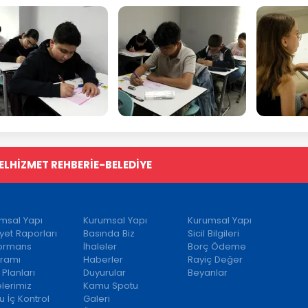
EL
HİZMET REHBERİ
E-BELEDİYE
msal Yapı
Kurumsal Yapı
Kurumsal Yapı
iyet Raporları
Basında Biz
Sicil Bilgileri
formans
İhaleler
Borç Ödeme
ramı
Haberler
Rayiç Değer
 Planları
Duyurular
Beyanlar
elerimiz
Kamu Spotu
 İç Kontrol
Galeri