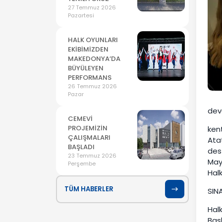
27 Temmuz 2026
Pazartesi
HALK OYUNLARI
EKİBİMİZDEN
MAKEDONYA’DA
BÜYÜLEYEN
PERFORMANS
26 Temmuz 2026
Pazar
dev
CEMEVİ
PROJEMİZİN
kent
ÇALIŞMALARI
Atat
BAŞLADI
dest
23 Temmuz 2026
May
Perşembe
Halk
TÜM HABERLER
SIN
Hal
Baş