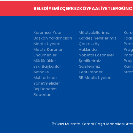
BELEDİYEMİZ
ÇERKEZKÖY
FAALİYETLER
GÜNC
Kurumsal Yapı
Milletvekillerimiz
Kuru
Başkan Yardımcıları
Kardeş Şehirlerimiz
Faal
Meclis Üyeleri
Çerkezköy
Per
Meclis Kararları
Hakkında
Prog
Encümenler
Nöbetçi Eczaneler
İmar
Müdürlükler
Şehitlerimiz
Proj
Eski Başkanlar
Gazilerimiz
Kamu
Mahalle
Kent Rehberi
Strat
Muhtarlıkları
BB Meclis Üyeleri
Yönetmelikler
Dış Denetim
Raporları
Gazi Mustafa Kemal Paşa Mahallesi Ata