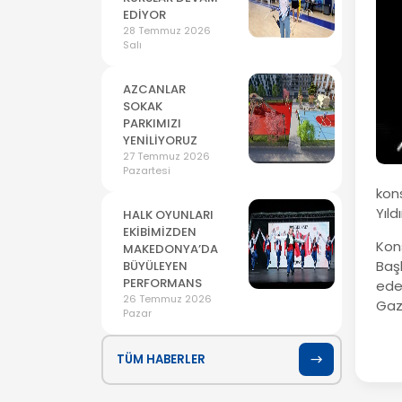
EDİYOR
28 Temmuz 2026
Salı
AZCANLAR
SOKAK
PARKIMIZI
YENİLİYORUZ
27 Temmuz 2026
Pazartesi
kon
Yıld
HALK OYUNLARI
EKİBİMİZDEN
Kon
MAKEDONYA’DA
Baş
BÜYÜLEYEN
PERFORMANS
eder
26 Temmuz 2026
Gaz
Pazar
TÜM HABERLER