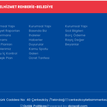
EL
HİZMET REHBERİ
E-BELEDİYE
msal Yapı
Kurumsal Yapı
Kurumsal Yapı
iyet Raporları
Basında Biz
Sicil Bilgileri
formans
İhaleler
Borç Ödeme
ramı
Haberler
Rayiç Değer
 Planları
Duyurular
Beyanlar
elerimiz
Kamu Spotu
 İç Kontrol
Galeri
ejik Plan
Ücret Tarifesi
türk Caddesi No: 40 Çerkezköy /Tekirdağ
|
cerkezkoyiletisimmerkez
Gizlilik Politikası
|
Powered by
diciwall.com