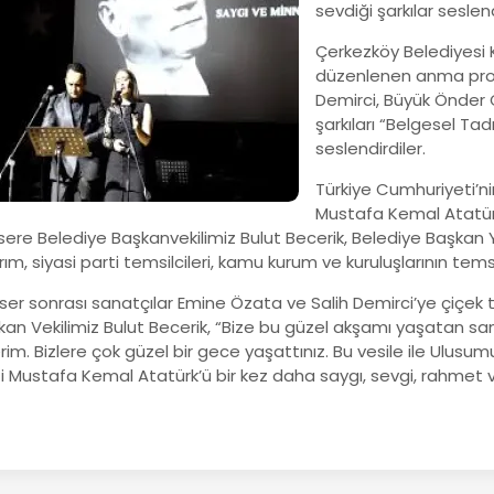
sevdiği şarkılar seslendi
Çerkezköy Belediyesi K
düzenlenen anma prog
Demirci, Büyük Önder 
şarkıları “Belgesel T
seslendirdiler.
Türkiye Cumhuriyeti’ni
Mustafa Kemal Atatürk’
sere Belediye Başkanvekilimiz Bulut Becerik, Belediye Başkan 
ırım, siyasi parti temsilcileri, kamu kurum ve kuruluşlarının tems
ser sonrası sanatçılar Emine Özata ve Salih Demirci’ye çiçek
kan Vekilimiz Bulut Becerik, “Bize bu güzel akşamı yaşatan sa
im. Bizlere çok güzel bir gece yaşattınız. Bu vesile ile Ulus
i Mustafa Kemal Atatürk’ü bir kez daha saygı, sevgi, rahmet v