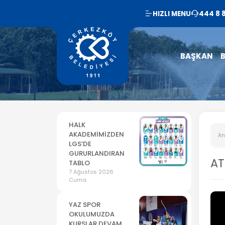
HIZLI MENU
444 8 
BAŞKAN
B
HALK
AKADEMİMİZDEN
An
LGS’DE
GURURLANDIRAN
AT
TABLO
7 Ağustos 2026
Cuma
YAZ SPOR
OKULUMUZDA
KURSLAR DEVAM