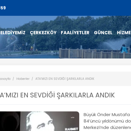
859
ELEDİYEMİZ
ÇERKEZKÖY
FAALİYETLER
GÜNCEL
HİZME
asayfa
Haberler
ATA’MIZI EN SEVDİĞİ ŞARKILARLA ANDIK
A’MIZI EN SEVDİĞİ ŞARKILARLA ANDIK
Büyük Önder Mustafa K
84’üncü yıldönümü dol
Merkezi’nde düzenle