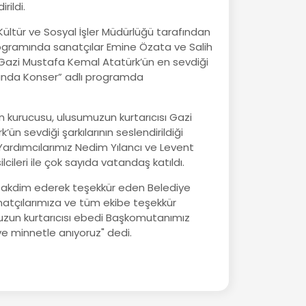
rildi.
ültür ve Sosyal İşler Müdürlüğü tarafından
ramında sanatçılar Emine Özata ve Salih
Gazi Mustafa Kemal Atatürk’ün en sevdiği
adında Konser” adlı programda
n kurucusu, ulusumuzun kurtarıcısı Gazi
ün sevdiği şarkılarının seslendirildiği
Yardımcılarımız Nedim Yılancı ve Levent
ilcileri ile çok sayıda vatandaş katıldı.
 takdim ederek teşekkür eden Belediye
natçılarımıza ve tüm ekibe teşekkür
umuzun kurtarıcısı ebedi Başkomutanımız
e minnetle anıyoruz" dedi.