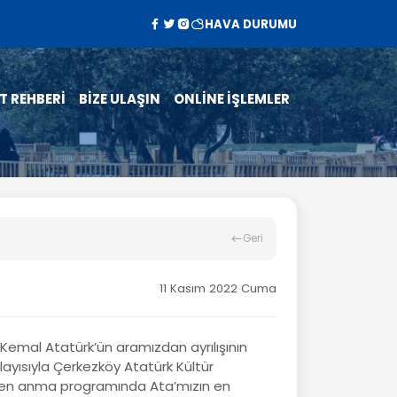
HAVA DURUMU
T REHBERİ
BİZE ULAŞIN
ONLİNE İŞLEMLER
Geri
11 Kasım 2022 Cuma
emal Atatürk’ün aramızdan ayrılışının
ayısıyla Çerkezköy Atatürk Kültür
nen anma programında Ata’mızın en