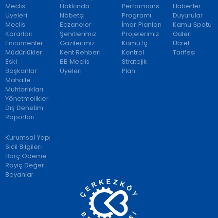
Meclis
Hakkında
Performans
Haberler
Üyeleri
Nöbetçi
Programı
Duyurular
Meclis
Eczaneler
İmar Planları
Kamu Spotu
Kararları
Şehitlerimiz
Projelerimiz
Galeri
Encümenler
Gazilerimiz
Kamu İç
Ücret
Müdürlükler
Kent Rehberi
Kontrol
Tarifesi
Eski
BB Meclis
Stratejik
Başkanlar
Üyeleri
Plan
Mahalle
Muhtarlıkları
Yönetmelikler
Dış Denetim
Raporları
Kurumsal Yapı
Sicil Bilgileri
Borç Ödeme
Rayiç Değer
Beyanlar