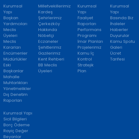
Kurumsal
Milletvekillerimiz
Kurumsal
Kurumsal
Yapı
Kardeş
Yapı
Yapı
Başkan
Şehirlerimiz
Faaliyet
Basında Biz
Yardımcıları
Çerkezköy
Raporları
İhaleler
Meclis
Hakkında
Performans
Haberler
Üyeleri
Nöbetçi
Programı
Duyurular
Meclis
Eczaneler
İmar Planları
Kamu Spotu
Kararları
Şehitlerimiz
Projelerimiz
Galeri
Encümenler
Gazilerimiz
Kamu İç
Ücret
Müdürlükler
Kent Rehberi
Kontrol
Tarifesi
Eski
BB Meclis
Stratejik
Başkanlar
Üyeleri
Plan
Mahalle
Muhtarlıkları
Yönetmelikler
Dış Denetim
Raporları
Kurumsal Yapı
Sicil Bilgileri
Borç Ödeme
Rayiç Değer
Beyanlar