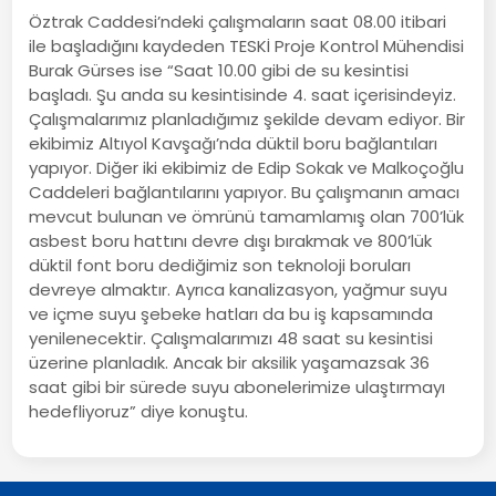
Öztrak Caddesi’ndeki çalışmaların saat 08.00 itibari
ile başladığını kaydeden TESKİ Proje Kontrol Mühendisi
Burak Gürses ise “Saat 10.00 gibi de su kesintisi
başladı. Şu anda su kesintisinde 4. saat içerisindeyiz.
Çalışmalarımız planladığımız şekilde devam ediyor. Bir
ekibimiz Altıyol Kavşağı’nda düktil boru bağlantıları
yapıyor. Diğer iki ekibimiz de Edip Sokak ve Malkoçoğlu
Caddeleri bağlantılarını yapıyor. Bu çalışmanın amacı
mevcut bulunan ve ömrünü tamamlamış olan 700’lük
asbest boru hattını devre dışı bırakmak ve 800’lük
düktil font boru dediğimiz son teknoloji boruları
devreye almaktır. Ayrıca kanalizasyon, yağmur suyu
ve içme suyu şebeke hatları da bu iş kapsamında
yenilenecektir. Çalışmalarımızı 48 saat su kesintisi
üzerine planladık. Ancak bir aksilik yaşamazsak 36
saat gibi bir sürede suyu abonelerimize ulaştırmayı
hedefliyoruz” diye konuştu.