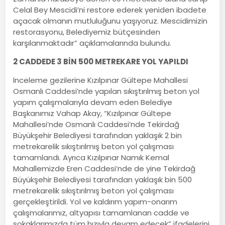
Celal Bey Mescidi’ni restore ederek yeniden ibadete
açacak olmanın mutluluğunu yaşıyoruz. Mescidimizin
restorasyonu, Belediyemiz bütçesinden
karşılanmaktadır” açıklamalarında bulundu.
2 CADDEDE 3 BİN 500 METREKARE YOL YAPILDI
İnceleme gezilerine Kızılpınar Gültepe Mahallesi
Osmanlı Caddesi’nde yapılan sıkıştırılmış beton yol
yapım çalışmalarıyla devam eden Belediye
Başkanımız Vahap Akay, “Kızılpınar Gültepe
Mahallesi’nde Osmanlı Caddesi’nde Tekirdağ
Büyükşehir Belediyesi tarafından yaklaşık 2 bin
metrekarelik sıkıştırılmış beton yol çalışması
tamamlandı. Ayrıca Kızılpınar Namık Kemal
Mahallemizde Eren Caddesi’nde de yine Tekirdağ
Büyükşehir Belediyesi tarafından yaklaşık bin 500
metrekarelik sıkıştırılmış beton yol çalışması
gerçekleştirildi. Yol ve kaldırım yapım-onarım
çalışmalarımız, altyapısı tamamlanan cadde ve
sokaklarımızda tüm hızıyla devam edecek” ifadelerini