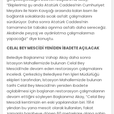
“Ekiplerimiz şu anda Atatürk Caddesi’nin Cumhuriyet
Meydanı ile Narin Kavşağı arasında kalan kısım ile
bağlantılı sokaklarda sıcak asfalt çalışmalarını
sürdürüyor. Daha sonra Atatürk Caddesi’nin
tamamına bir tabaka aşınma asfaltı daha sereceğiz.
Akabinde peyzaj ve aydınlatma çalışmalarımızı
yapacağız” diye konuştu.
CELAL BEY MESCİDİ YENİDEN İBADETE AÇILACAK
Belediye Başkanımız Vahap Akay daha sonra
İstasyon Mahallemizde bulunan Celal Bey
Mescidi’nde devam eden restorasyon çalışmalarını
inceledi. Çerkezköy Belediyesi Fen İşleri Müdürlüğü
ekipleri tarafından, İstasyon Mahallemizde bulunan
tarihi Celal Bey Mescidi’nin yeniden ibadete
açılabilmesi için başlanan restorasyon çalışmalarının
devam ettiğini söyleyen Başkanımız Akay, “Celal Bey
Mescidi kentimizin en eski yapılarından biri. 1914
yılından bu yana mescit olarak kullanılan, fakat
zamanla harabeye dönen 60 metrekare alana sahip