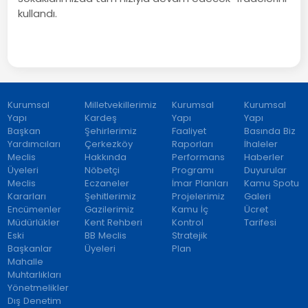
kullandı.
Kurumsal
Milletvekillerimiz
Kurumsal
Kurumsal
Yapı
Kardeş
Yapı
Yapı
Başkan
Şehirlerimiz
Faaliyet
Basında Biz
Yardımcıları
Çerkezköy
Raporları
İhaleler
Meclis
Hakkında
Performans
Haberler
Üyeleri
Nöbetçi
Programı
Duyurular
Meclis
Eczaneler
İmar Planları
Kamu Spotu
Kararları
Şehitlerimiz
Projelerimiz
Galeri
Encümenler
Gazilerimiz
Kamu İç
Ücret
Müdürlükler
Kent Rehberi
Kontrol
Tarifesi
Eski
BB Meclis
Stratejik
Başkanlar
Üyeleri
Plan
Mahalle
Muhtarlıkları
Yönetmelikler
Dış Denetim