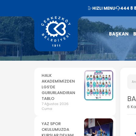
HIZLI MENU
444 8 
BAŞKAN
B
HALK
AKADEMİMİZDEN
An
LGS’DE
GURURLANDIRAN
BA
TABLO
7 Ağustos 2026
6 Ka
Cuma
YAZ SPOR
OKULUMUZDA
KURSLAR DEVAM