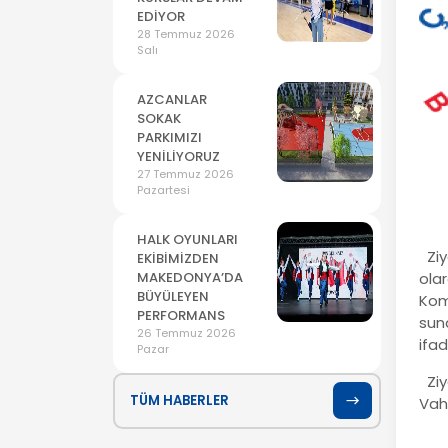
EDİYOR
28 Temmuz 2026
Salı
AZCANLAR
SOKAK
PARKIMIZI
YENİLİYORUZ
27 Temmuz 2026
Pazartesi
HALK OYUNLARI
Ziy
EKİBİMİZDEN
MAKEDONYA’DA
ola
BÜYÜLEYEN
Kom
PERFORMANS
sun
26 Temmuz 2026
ifad
Pazar
Ziy
TÜM HABERLER
Vah