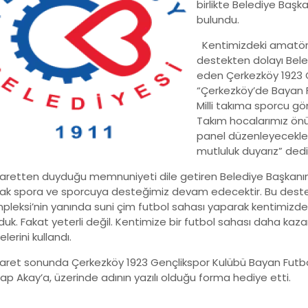
birlikte Belediye Baş
bulundu.
Kentimizdeki amatör s
destekten dolayı Bel
eden Çerkezköy 1923 G
“Çerkezköy’de Bayan Fu
Milli takıma sporcu gön
Takım hocalarımız ön
panel düzenleyecekle
mutluluk duyarız” dedi
aretten duyduğu memnuniyeti dile getiren Belediye Başkanım
rak spora ve sporcuya desteğimiz devam edecektir. Bu dest
pleksi’nin yanında suni çim futbol sahası yaparak kentimizdek
duk. Fakat yeterli değil. Kentimize bir futbol sahası daha kaz
elerini kullandı.
aret sonunda Çerkezköy 1923 Gençlikspor Kulübü Bayan Futbol
ap Akay’a, üzerinde adının yazılı olduğu forma hediye etti.