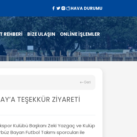
HAVA DURUMU
T REHBERİ
BİZE ULAŞIN
ONLİNE İŞLEMLER
Geri
Y’A TEŞEKKÜR ZİYARETİ
kspor Kulübü Başkanı Zeki Yazgaç ve Kulüp
rbüz Bayan Futbol Takımı sporcuları ile