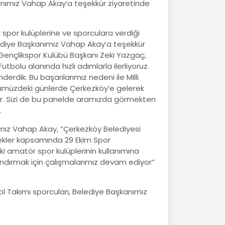
kanımız Vahap Akay’a teşekkür ziyaretinde
por kulüplerine ve sporculara verdiği
ediye Başkanımız Vahap Akay’a teşekkür
ençlikspor Kulübü Başkanı Zeki Yazgaç,
tbolu alanında hızlı adımlarla ilerliyoruz.
derdik. Bu başarılarımız nedeni ile Milli
ümüzdeki günlerde Çerkezköy’e gelerek
r. Sizi de bu panelde aramızda görmekten
.
ız Vahap Akay, “Çerkezköy Belediyesi
ekler kapsamında 29 Ekim Spor
i amatör spor kulüplerinin kullanımına
andırmak için çalışmalarımız devam ediyor”
 Takımı sporcuları, Belediye Başkanımız