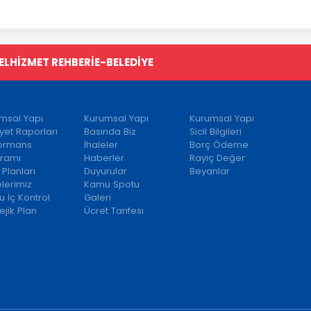
EL
HİZMET REHBERİ
E-BELEDİYE
msal Yapı
Kurumsal Yapı
Kurumsal Yapı
iyet Raporları
Basında Biz
Sicil Bilgileri
formans
İhaleler
Borç Ödeme
ramı
Haberler
Rayiç Değer
 Planları
Duyurular
Beyanlar
elerimiz
Kamu Spotu
 İç Kontrol
Galeri
ejik Plan
Ücret Tarifesi