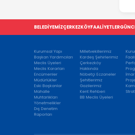
BELEDİYEMİZ
ÇERKEZKÖY
FAALİYETLER
GÜNC
Kurumsal Yapı
Milletvekillerimiz
Kuru
Başkan Yardımcıları
Kardeş Şehirlerimiz
Faal
Meclis Üyeleri
Çerkezköy
Per
Meclis Kararları
Hakkında
Prog
Encümenler
Nöbetçi Eczaneler
İmar
Müdürlükler
Şehitlerimiz
Proj
Eski Başkanlar
Gazilerimiz
Kamu
Mahalle
Kent Rehberi
Strat
Muhtarlıkları
BB Meclis Üyeleri
Yönetmelikler
Dış Denetim
Raporları