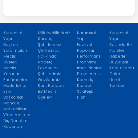
Kurumsal
Milletvekillerimiz
Kurumsal
Kurumsal
Yapı
Kardeş
Yapı
Yapı
Başkan
Şehirlerimiz
Faaliyet
Basında Biz
Yardımcıları
Çerkezköy
Raporları
İhaleler
Meclis
Hakkında
Performans
Haberler
Üyeleri
Nöbetçi
Programı
Duyurular
Meclis
Eczaneler
İmar Planları
Kamu Spotu
Kararları
Şehitlerimiz
Projelerimiz
Galeri
Encümenler
Gazilerimiz
Kamu İç
Ücret
Müdürlükler
Kent Rehberi
Kontrol
Tarifesi
Eski
BB Meclis
Stratejik
Başkanlar
Üyeleri
Plan
Mahalle
Muhtarlıkları
Yönetmelikler
Dış Denetim
Raporları