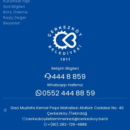
Kurumsal Yapı
Sicil Bilgileri
Borç Ödeme
Rayiç Değer
Beyanlar
İletişim Bilgileri
444 8 859
Whatsapp Hattımız
0552 444 88 59
Gazi Mustafa Kemal Paşa Mahallesi Atatürk Caddesi No: 40
Çerkezköy /Tekirdağ
cerkezkoyiletisimmerkezi@cerkezkoy.bel.tr
+(90) 282-726-4888