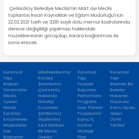
Çerkezköy Belediye Meclisi’nin Mart ayı Meclis
toplantısı İnsan Kaynakları ve Eğitim Müdürlüğü’nün
22.02.2021 tarih ve 3281 sayılı dolu memur kadrolarında
derece değişikliği yapılması hakkındaki
müzekkeresinin görüşülüp, karara bağlanması ile
sona erecek.
Kurumsal
Milletvekillerimiz
Kurumsal
Kurumsal
Yapı
Kardeş
Yapı
Yapı
Başkan
Şehirlerimiz
Faaliyet
Basında Biz
Yardımcıları
Çerkezköy
Raporları
İhaleler
Meclis
Hakkında
Performans
Haberler
Üyeleri
Nöbetçi
Programı
Duyurular
Meclis
Eczaneler
İmar Planları
Kamu Spotu
Kararları
Şehitlerimiz
Projelerimiz
Galeri
Encümenler
Gazilerimiz
Kamu İç
Ücret
Müdürlükler
Kent Rehberi
Kontrol
Tarifesi
Eski
BB Meclis
Stratejik
Başkanlar
Üyeleri
Plan