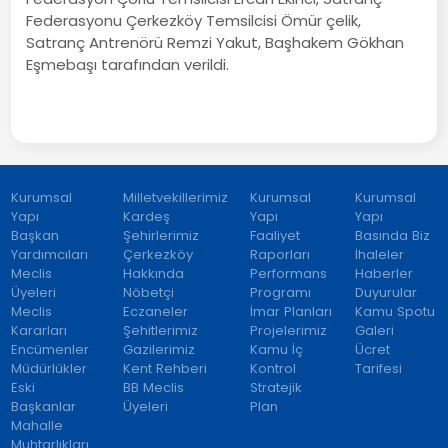
Federasyonu Çerkezköy Temsilcisi Ömür çelik,
Satranç Antrenörü Remzi Yakut, Başhakem Gökhan
Eşmebaşı tarafından verildi.
Kurumsal
Milletvekillerimiz
Kurumsal
Kurumsal
Yapı
Kardeş
Yapı
Yapı
Başkan
Şehirlerimiz
Faaliyet
Basında Biz
Yardımcıları
Çerkezköy
Raporları
İhaleler
Meclis
Hakkında
Performans
Haberler
Üyeleri
Nöbetçi
Programı
Duyurular
Meclis
Eczaneler
İmar Planları
Kamu Spotu
Kararları
Şehitlerimiz
Projelerimiz
Galeri
Encümenler
Gazilerimiz
Kamu İç
Ücret
Müdürlükler
Kent Rehberi
Kontrol
Tarifesi
Eski
BB Meclis
Stratejik
Başkanlar
Üyeleri
Plan
Mahalle
Muhtarlıkları