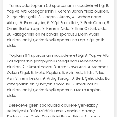
Turnuvada toplam 56 sporcunun mücadele ettiği 10
Yaş ve Altı Kategorisi’nin 1. Kerem Barkın Yıldız olurken,
2. Ege Yiğit çelik, 3. Çağan Gürsoy, 4. Serhan Batın
Aktaş, 5. Erem Aydın, 6. Yiğit Emre İldiz, 7. Emir Orhan, 8.
Ömer Bartu Yaşın, 9. Kerem Arda, 9. Emir Öztürk oldu.
Bu kategorinin en iyi bayan sporcusu Erem Aydın
olurken, en iyi Çerkezköylü sporcu ise Ege Yiğit çelik
oldu.
Toplam 64 sporcunun mücadele ettiği 8. Yaş ve Altı
Kategorisi’nin şampiyonu Cengizhan Gecegezen
olurken, 2. Zümral Yazıcı, 3. Azra Gaye Asri, 4. Mehmet
Özkan Eligül, 5. Mete Kaplan, 6. Aylin Ada Kıldır, 7. İsa
Asri, 8. İrem keskin, 9. Ardıç Turaç, 10. Berk Çelik oldu. Bu
kategorinin en iyi bayan sporcusu Zümral Yazıcı
olurken, en iyi Çerkezköylü sporcusu Mete Kaplan
oldu.
Dereceye giren sporculara ödüllere Çerkezköy
Belediyesi Kültür Müdürü Ümit Zengin, Satranç
Federasyon Çorlu Temsilcisi Ercan Ekinci, Satranç