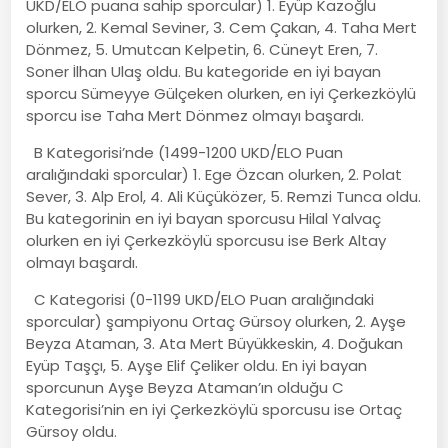
UKD/ELO puana sahip sporcular) 1. Eyüp Kazoğlu
olurken, 2. Kemal Seviner, 3. Cem Çakan, 4. Taha Mert
Dönmez, 5. Umutcan Kelpetin, 6. Cüneyt Eren, 7.
Soner İlhan Ulaş oldu. Bu kategoride en iyi bayan
sporcu Sümeyye Gülçeken olurken, en iyi Çerkezköylü
sporcu ise Taha Mert Dönmez olmayı başardı.
B Kategorisi’nde (1499-1200 UKD/ELO Puan
aralığındaki sporcular) 1. Ege Özcan olurken, 2. Polat
Sever, 3. Alp Erol, 4. Ali Küçüközer, 5. Remzi Tunca oldu.
Bu kategorinin en iyi bayan sporcusu Hilal Yalvaç
olurken en iyi Çerkezköylü sporcusu ise Berk Altay
olmayı başardı.
C Kategorisi (0-1199 UKD/ELO Puan aralığındaki
sporcular) şampiyonu Ortaç Gürsoy olurken, 2. Ayşe
Beyza Ataman, 3. Ata Mert Büyükkeskin, 4. Doğukan
Eyüp Taşçı, 5. Ayşe Elif Çeliker oldu. En iyi bayan
sporcunun Ayşe Beyza Ataman’ın olduğu C
Kategorisi’nin en iyi Çerkezköylü sporcusu ise Ortaç
Gürsoy oldu.